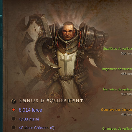
Spallières de vaillan
586 for
Brigandine de vaillan
486 for
Gantelets de vaillan
953 for
BONUS D’ÉQUIPEMENT
8,014 force
Conclave des élémen
428 for
4,433 vitalité
4Châsse:Châsses; (0)
Chausses de vaillan