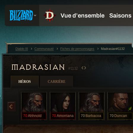
Diablo III
Communauté
Fiches de personnages
Madrasian#1132
MADRASIAN
#1132
HÉROS
CARRIÈRE
70
Ahhnold
70
Amorriana
70
Barbacoa
70
Duncan