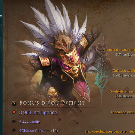
Mantelet de canalisati
617 intelligen
Cuirasse aquili
1,291 intelligen
Gantelets en pier
650 intelligen
BONUS D’ÉQUIPEMENT
8,963 intelligence
Anneau de vacui
5,444 vitalité
4Châsse:Châsses; (10)
Haut-de-chausses des profondeu