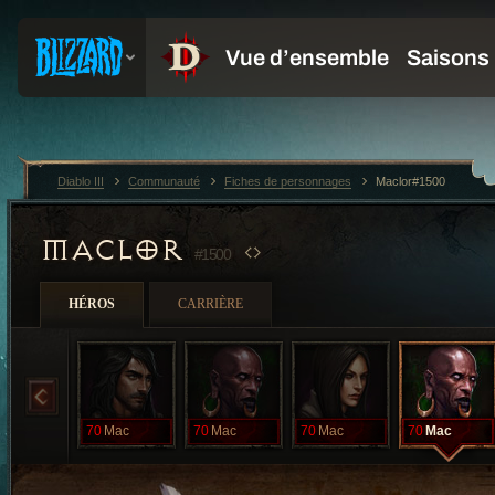
Diablo III
Communauté
Fiches de personnages
Maclor#1500
MACLOR
#1500
HÉROS
CARRIÈRE
70
Mac
70
Mac
70
Mac
70
Mac