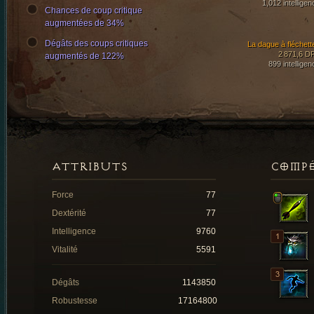
1,012 intelligen
Chances de coup critique
augmentées de 34%
Dégâts des coups critiques
La dague à fléchett
2 871,6 D
augmentés de 122%
899 intelligen
ATTRIBUTS
COMP
Force
77
Dextérité
77
Intelligence
9760
Vitalité
5591
Dégâts
1143850
Robustesse
17164800