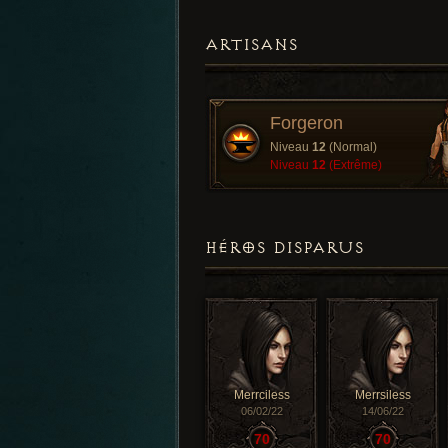
ARTISANS
Forgeron
Niveau
12
(Normal)
Niveau
12
(Extrême)
HÉROS DISPARUS
Merrciless
Merrsiless
06/02/22
14/06/22
70
70