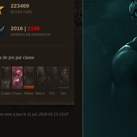
223469
ÉLITES TUÉS
2016 |
2198
NIVEAUX DE PARANGON
 de jeu par classe
Croisé
Chass.
Moine
Nécro.
Fét.
Sor.
re mise à jour le 11 juil. 2026 05:13 CEST