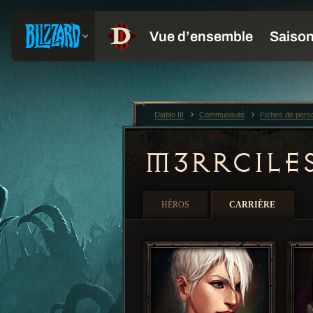
Diablo III
Communauté
Fiches de per
M3RRCILE
HÉROS
CARRIÈRE