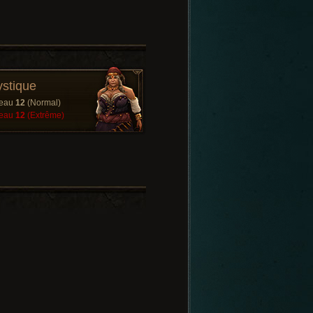
stique
veau
12
(Normal)
veau
12
(Extrême)