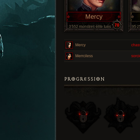
Mercy
70
3 552 monstres élite tués
95 2
Mercy
chas
Merrciless
sorc
PROGRESSION