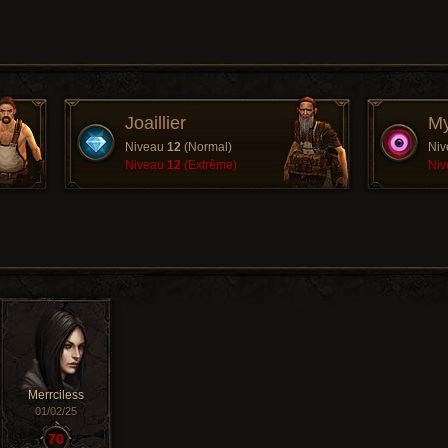
Joaillier
My
Niveau
12
(Normal)
Ni
Niveau
12
(Extrême)
Ni
Merrciless
01/02/25
70