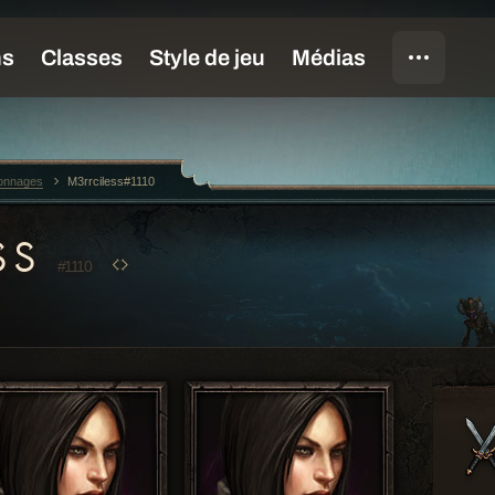
sonnages
M3rrciless#1110
SS
#1110