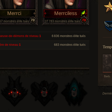
Merrci
Merrciless
70
70
57 monstres élite tués
37 783 monstres élite tués
seuse-de-démons de niveau
1
6 836 monstres élite tués
ière de niveau
1
683 monstres élite tués
Temps
Barb.
Derniè