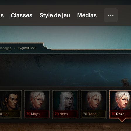
sonnages
Lyghts#1222
0
Lipt
70
Maya
70
Neco
70
Rane
70
Raze