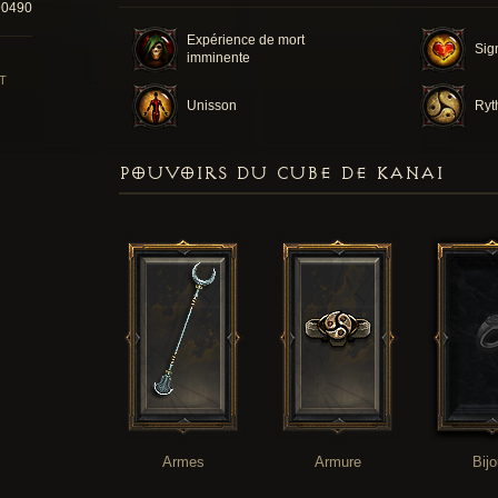
90490
Expérience de mort
Sig
imminente
T
Unisson
Ryt
POUVOIRS DU CUBE DE KANAI
Armes
Armure
Bij