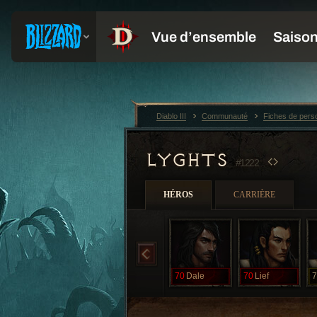
Diablo III
Communauté
Fiches de per
LYGHTS
#1222
HÉROS
CARRIÈRE
70
Dale
70
Lief
7