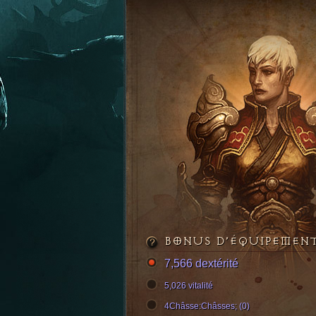
BONUS D’ÉQUIPEMEN
7,566 dextérité
5,026 vitalité
4Châsse:Châsses; (0)