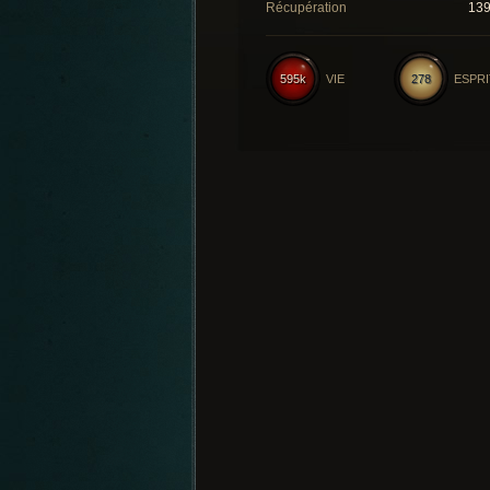
Récupération
13
595k
VIE
278
ESPRI