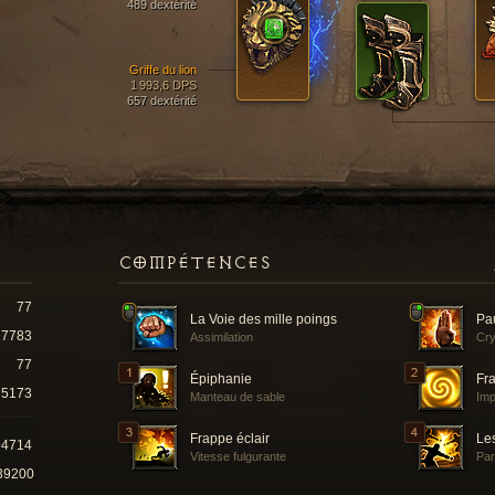
489 dextérité
Griffe du lion
1 993,6 DPS
657 dextérité
COMPÉTENCES
77
La Voie des mille poings
Pa
7783
Assimilation
Cry
77
Épiphanie
Fr
5173
Manteau de sable
Imp
Frappe éclair
Le
94714
Vitesse fulgurante
Pa
39200