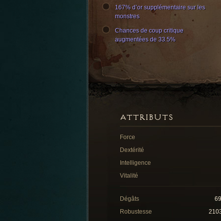
167% d’or supplémentaire sur les
monstres
Chances de coup critique
augmentées de 33.5%
ATTRIBUTS
Force
Dextérité
Intelligence
Vitalité
Dégâts
6
Robustesse
210