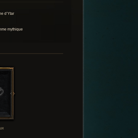
ne d’Ytar
hme mythique
oux