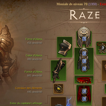
70
(1 959)
Moniale de niveau
-
Ext
R
AZE
Force d’Uliana
416 dextérité
Cœur d’Uliana
480 dextérité
Fureur d’Uliana
681 dextérité
T
Conclave des éléments
445 dextérité
Estoc du capitaine LeRouge