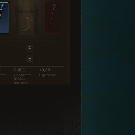
%
0,00%
+0,00
erte
Découverte
Expérience
d’objets
magiques