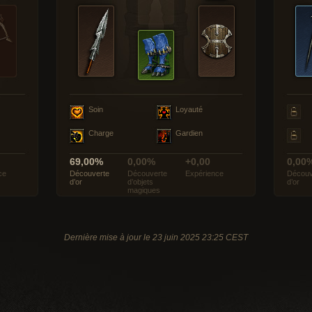
Soin
Loyauté
Charge
Gardien
69,00%
0,00%
+0,00
0,00
ce
Découverte
Découverte
Expérience
Découv
d’or
d’objets
d’or
magiques
Dernière mise à jour le 23 juin 2025 23:25 CEST