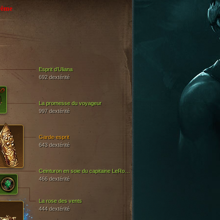
rême
Esprit d’Uliana
692 dextérité
La promesse du voyageur
997 dextérité
Garde-esprit
643 dextérité
Ceinturon en soie du capitaine LeRouge
466 dextérité
La rose des vents
444 dextérité