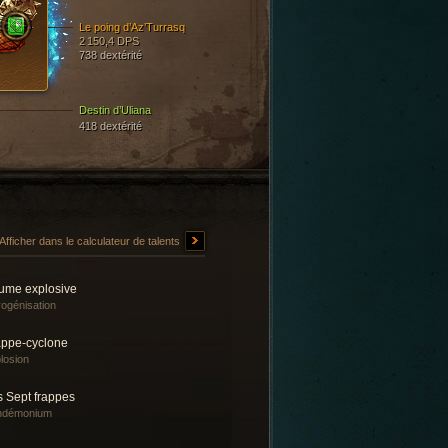
Le poing d’Az’Turrasq
2 150,4 DPS
738 dextérité
Destin d’Uliana
418 dextérité
Afficher dans le calculateur de talents
ume explosive
ogénisation
appe-cyclone
losion
s Sept frappes
ndémonium