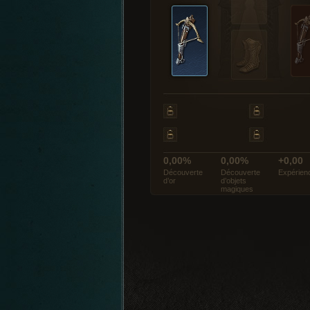
0,00%
0,00%
+0,00
Découverte
Découverte
Expérien
d’or
d’objets
magiques