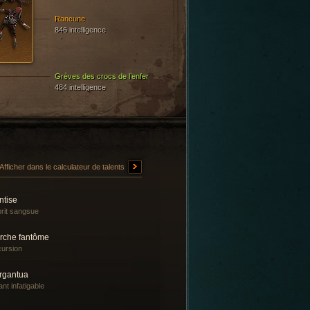
Rancune
846 intelligence
Grèves des crocs de l’enfer
484 intelligence
Afficher dans le calculateur de talents
ntise
rit sangsue
rche fantôme
ursion
rgantua
nt infatigable