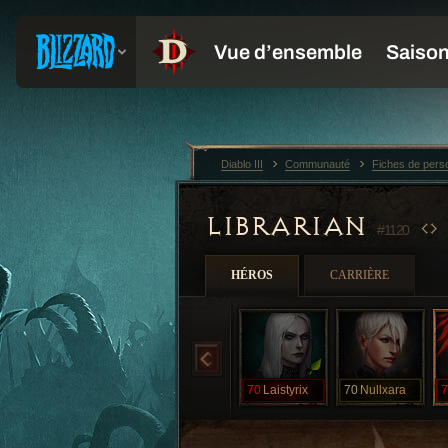
Diablo III
Communauté
Fiches de per
LIBRARIAN
#1120
HÉROS
CARRIÈRE
70
Laistyrix
70
Nullxara
7