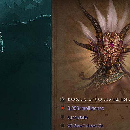
BONUS D’ÉQUIPEMEN
8,358 intelligence
6,144 vitalité
4Châsse:Châsses; (0)