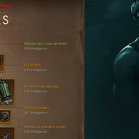
trême
AS
Masque des crocs de l’enfer
659 intelligence
Œil d’Etlich
634 intelligence
Ornement de Lakumba
430 intelligence
Chaîne d’oreilles
467 intelligence
Anneau de grandeur royale
596 intelligence