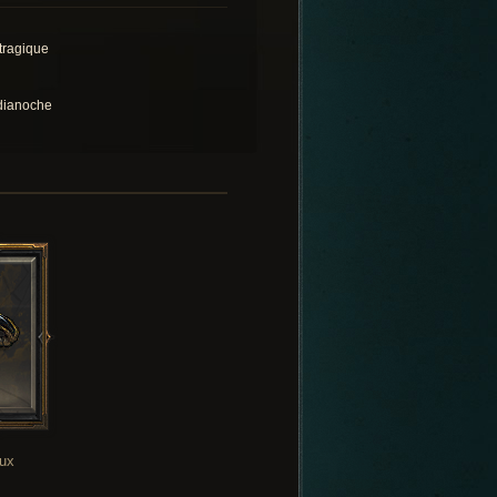
 tragique
ianoche
oux