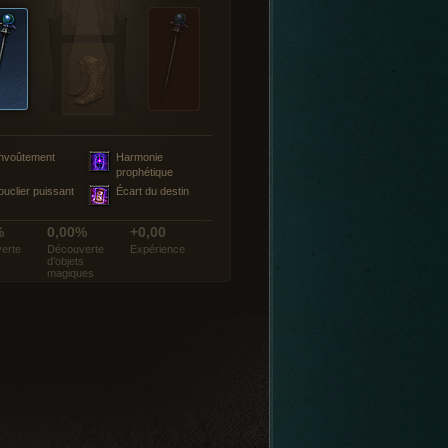
nvoûtement
Harmonie
prophétique
ouclier puissant
Écart du destin
%
0,00%
+0,00
erte
Découverte
Expérience
d’objets
magiques