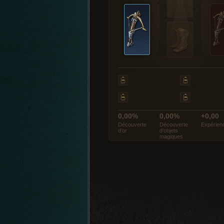
0,00%
0,00%
+0,00
Découverte
Découverte
Expérien
d’or
d’objets
magiques