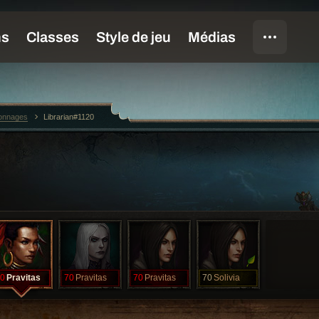
sonnages
Librarian#1120
0
Pravitas
70
Pravitas
70
Pravitas
70
Solivia