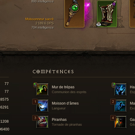
800 intelligence
Moissonneur sacré
2 189,6 DPS
704 intelligence
COMPÉTENCES
77
Mur de trépas
Ha
77
Communion des esprits
Esp
8575
Moisson d’âmes
Ma
6291
Langueur
Exc
Piranhas
Ga
01208
Tornade de piranhas
Géa
96400