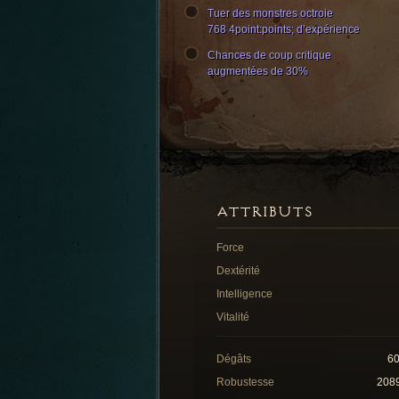
Tuer des monstres octroie
768 4point:points; d’expérience
Chances de coup critique
augmentées de 30%
ATTRIBUTS
Force
Dextérité
Intelligence
Vitalité
Dégâts
6
Robustesse
208