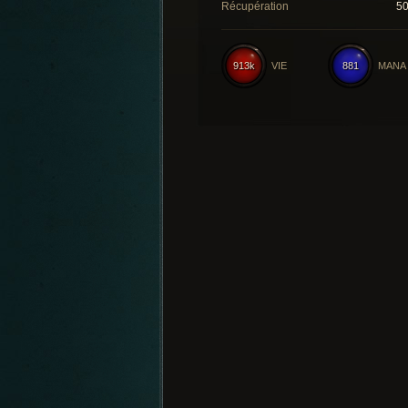
Récupération
5
913k
VIE
881
MANA