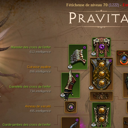
70
(1 222)
Féticheuse de niveau
-
Ex
P
RAVIT
Mantelet des crocs de l’enfer
613 intelligence
Cuirasse aquiline
896 intelligence
Gantelets des crocs de l’enfer
734 intelligence
T
Anneau de vacuité
495 intelligence
Garde-jambes des crocs de l’enfer