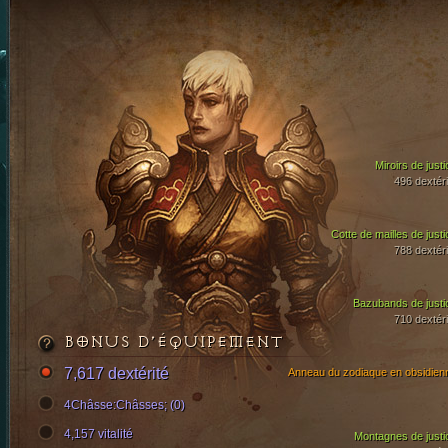
Miroirs de justi
496 dextéri
Cotte de mailles de justi
788 dextéri
Bazubands de justi
710 dextéri
BONUS D’ÉQUIPEMENT
7,617 dextérité
Anneau du zodiaque en obsidien
4Châsse:Châsses; (0)
4,157 vitalité
Montagnes de justi