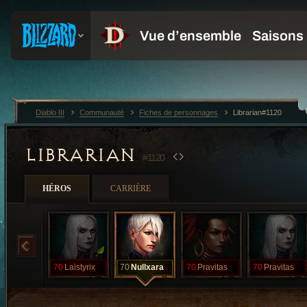
Diablo III
Communauté
Fiches de personnages
Librarian#1120
LIBRARIAN
#1120
HÉROS
CARRIÈRE
70
Laistyrix
70
Nullxara
70
Pravitas
70
Pravitas