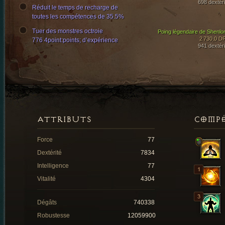
698 dextéri
Réduit le temps de recharge de
toutes les compétences de 35.5%
Tuer des monstres octroie
Poing légendaire de Shenlo
2 730,0 D
776 4point:points; d’expérience
941 dextéri
ATTRIBUTS
COMP
Force
77
Dextérité
7834
Intelligence
77
Vitalité
4304
Dégâts
740338
Robustesse
12059900