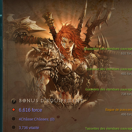
Espauliers des étendues sauvag
632 for
Cuirasse des étendues sauvag
465 for
Gantelets des étendues sauvag
708 for
BONUS D’ÉQUIPEMENT
6,616 force
Bague de puissan
486 for
4Châsse:Châsses; (0)
3,736 vitalité
Tassettes des étendues sauvag