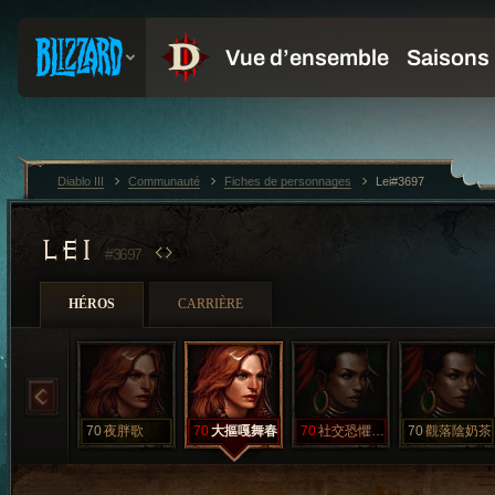
Diablo III
Communauté
Fiches de personnages
Lei#3697
LEI
#3697
HÉROS
CARRIÈRE
70
夜胖歌
70
大摳嘎舞春
70
社交恐懼鄭小姐
70
觀落陰奶茶