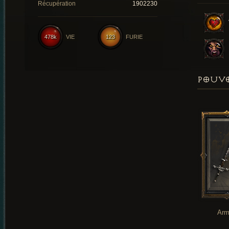
Récupération
1902230
478k
VIE
123
FURIE
POUVO
Arm