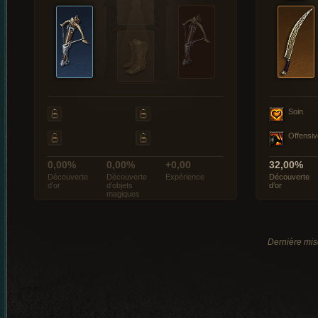
Soin
Offensiv
0,00%
0,00%
+0,00
32,00%
Découverte
Découverte
Expérience
Découverte
d’or
d’objets
d’or
magiques
Dernière mis