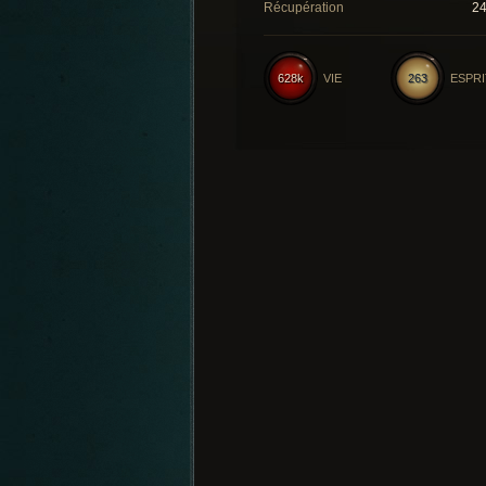
Récupération
2
628k
VIE
263
ESPRI