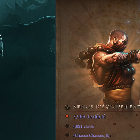
BONUS D’ÉQUIPEMEN
7,566 dextérité
4,831 vitalité
4Châsse:Châsses; (0)