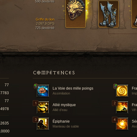
590 dextérité
Griffe du lion
2 097,9 DPS
725 dextérité
COMPÉTENCES
77
La Voie des mille poings
Fr
7783
Assimilation
Imp
77
Allié mystique
Fra
4978
Allié d’eau
Vif
Épiphanie
Sé
52635
Manteau de sable
Asc
10000