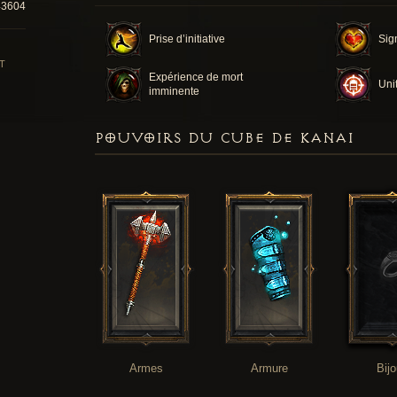
43604
Prise d’initiative
Sig
T
Expérience de mort
Uni
imminente
POUVOIRS DU CUBE DE KANAI
Armes
Armure
Bij