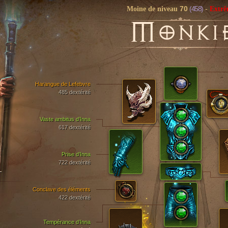
70
(458)
Moine de niveau
-
Extr
M
ONKI
Harangue de Lefebvre
485 dextérité
Vaste ambitus d’Inna
617 dextérité
Prise d’Inna
722 dextérité
T
Conclave des éléments
422 dextérité
Tempérance d’Inna