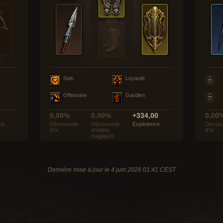
Soin
Loyauté
Offensive
Gardien
0,00%
0,00%
+334,00
0,00
ce
Découverte
Découverte
Expérience
Découv
d’or
d’objets
d’or
magiques
Dernière mise à jour le 4 juin 2026 01:41 CEST