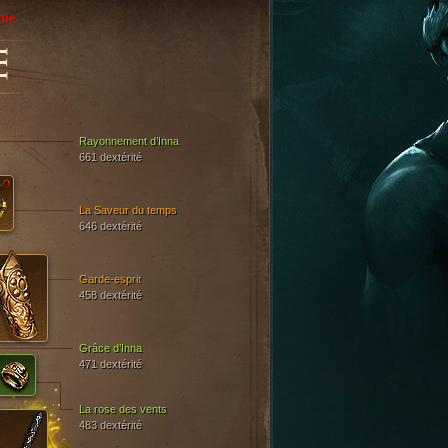
ême
E
Rayonnement d’Inna
661 dextérité
La Saveur du temps
646 dextérité
Garde-esprit
458 dextérité
Grâce d’Inna
471 dextérité
La rose des vents
483 dextérité