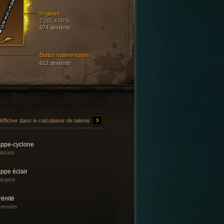
In-geom
2 181,4 DPS
674 dextérité
Bottes rudimentaires
612 dextérité
Afficher dans le calculateur de talents
appe-cyclone
losion
ppe éclair
-argent
rénité
ension