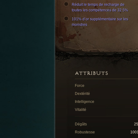
Réduit le temps de recharge de
toutes les compétences de 32.5%
101% d’or supplémentaire sur les
monstres
ATTRIBUTS
Force
Dextérité
Intelligence
Vitalité
Dégâts
2
Robustesse
100