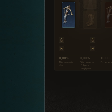
0,00%
0,00%
+0,00
Découverte
Découverte
Expérien
d’or
d’objets
magiques