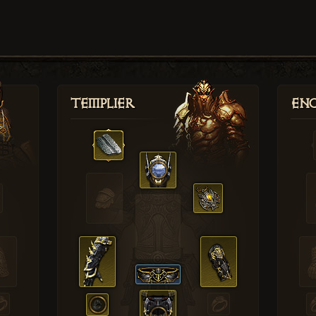
Templier
Enc