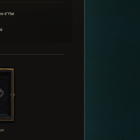
ne d’Ytar
té
oux