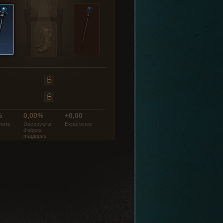
%
0,00%
+0,00
erte
Découverte
Expérience
d’objets
magiques