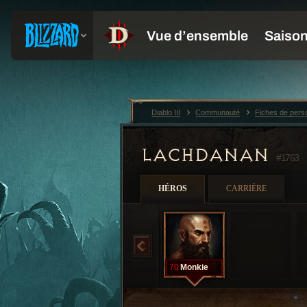
Diablo III
Communauté
Fiches de per
LACHDANAN
#1763
HÉROS
CARRIÈRE
70
Monkie