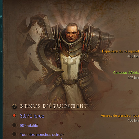
Espauliers du roi squelet
481 for
Cuirasse d’Akkh
447 for
BONUS D’ÉQUIPEMENT
3,071 force
Anneau de grandeur roya
436 for
907 vitalité
Tuer des monstres octroie