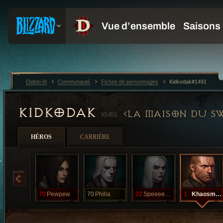
Diablo III
Communauté
Fiches de personnages
Kidkodak#1491
KIDKODAK
LA MAISON DU S
#1491
HÉROS
CARRIÈRE
70
Pewpew
70
Philia
22
Speeeeeeeeed
1
Khaosmosis