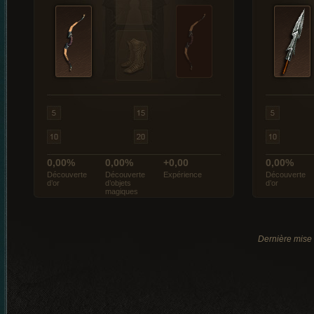
0,00%
0,00%
+0,00
0,00%
Découverte
Découverte
Expérience
Découverte
d’or
d’objets
d’or
magiques
Dernière mise 