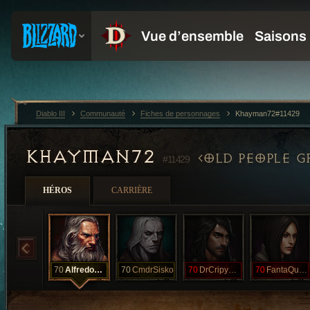
Diablo III
Communauté
Fiches de personnages
Khayman72#11429
KHAYMAN72
OLD PEOPLE G
#11429
HÉROS
CARRIÈRE
70
AlfredoSauce
70
CmdrSisko
70
DrCripyKreme
70
FantaQueen