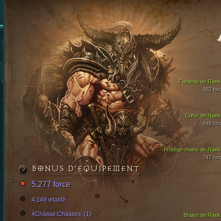
Fardeau de Raek
482 for
Cœur de Raek
448 for
Protège-mains de Raek
747 for
BONUS D’ÉQUIPEMENT
5,277 force
4,149 vitalité
4Châsse:Châsses; (1)
Braies de Raek