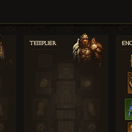
Templier
Enc