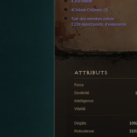
4,358 vitalité
4Châsse:Châsses; (3)
Tuer des monstres octroie
1,239 4point:points; d’expérience
ATTRIBUTS
Force
Dextérité
Intelligence
Vitalité
Dégâts
109
Robustesse
310