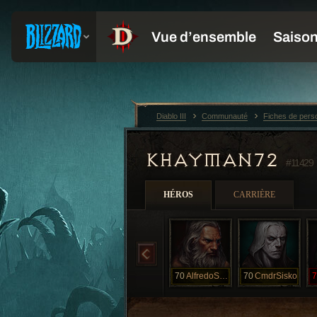
Diablo III
Communauté
Fiches de per
KHAYMAN72
#11429
HÉROS
CARRIÈRE
70
AlfredoSauce
70
CmdrSisko
7