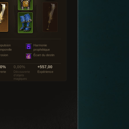
mpulsion
Harmonie
emporelle
prophétique
rosion
Écart du destin
00%
0,00%
+557,00
erte
Découverte
Expérience
d’objets
magiques