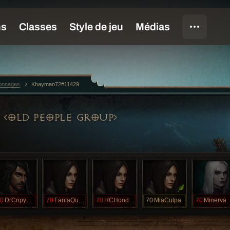
sonnages
Khayman72#11429
OLD PEOPLE GROUP
0
DrCripyKreme
70
FantaQueen
70
HCHoodRat
70
MiaCulpa
70
Miner