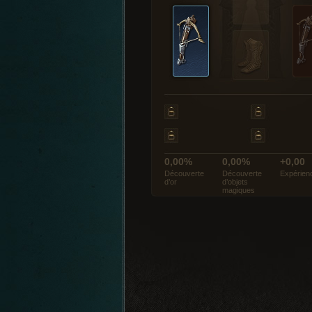
0,00%
0,00%
+0,00
Découverte
Découverte
Expérien
d’or
d’objets
magiques