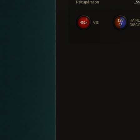
Récupération
15
125
HAINE
451k
VIE
42
DISCI