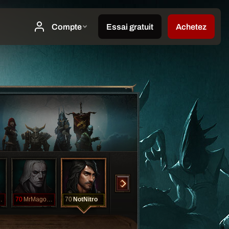
vaMcG
70
MrMagooHC
70
NotNitro
70
SaltyPeppa
70
Simpleton
70