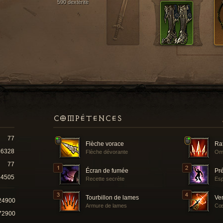
590 dextérité
COMPÉTENCES
77
Flèche vorace
Ra
16328
Flèche dévorante
Om
77
Écran de fumée
Pr
4505
Recette secrète
Esp
Tourbillon de lames
Ve
24900
Armure de lames
Cœu
72900