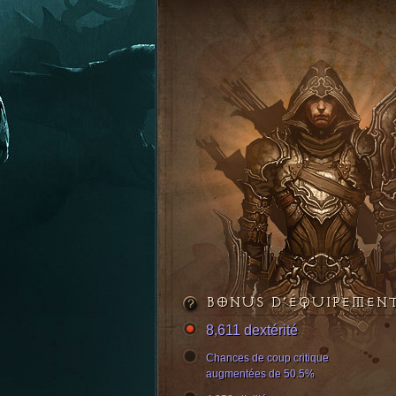
BONUS D’ÉQUIPEMEN
8,611 dextérité
Chances de coup critique
augmentées de 50.5%