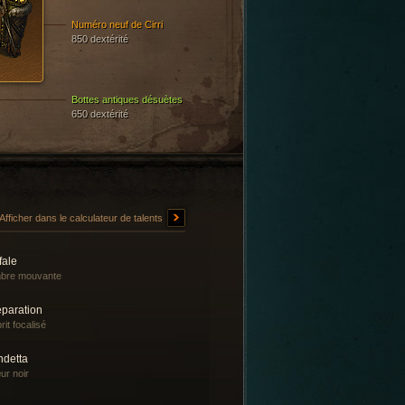
Numéro neuf de Cirri
850 dextérité
Bottes antiques désuètes
650 dextérité
Afficher dans le calculateur de talents
fale
bre mouvante
éparation
rit focalisé
ndetta
r noir