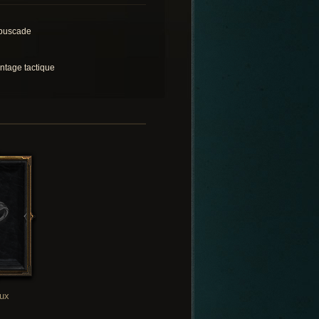
buscade
ntage tactique
oux