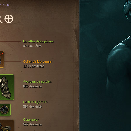
4 769)
RO
Lunettes dystopiques
993 dextérité
Collier de Morveuse
1,000 dextérité
Aversion du gardien
650 dextérité
Gaine du gardien
594 dextérité
Catalyseur
597 dextérité