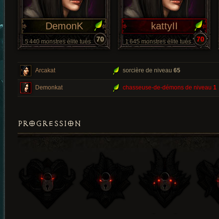
DemonK
kattyII
70
70
5 440 monstres élite tués
1 645 monstres élite tués
Arcakat
sorcière de niveau
65
Demonkat
chasseuse-de-démons de niveau
1
PROGRESSION