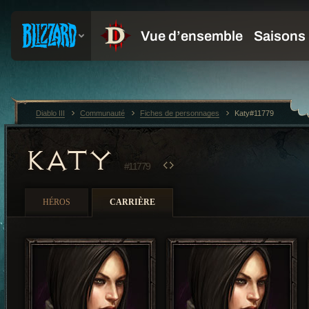
Diablo III
Communauté
Fiches de personnages
Katy#11779
KATY
#11779
HÉROS
CARRIÈRE