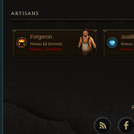
ARTISANS
Forgeron
Joaill
Niveau
12
(Normal)
Niveau
Niveau
–
(Extrême)
Niveau
R