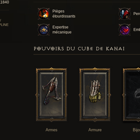
11840
Pièges
Per
étourdissants
/
PLINE
Expertise
Em
mécanique
POUVOIRS DU CUBE DE KANAI
Armes
Armure
Bij