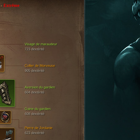
-
Extrême
Visage de maraudeur
723 dextérité
Collier de Morveuse
905 dextérité
Aversion du gardien
604 dextérité
Gaine du gardien
608 dextérité
Pierre de Jordanie
623 dextérité