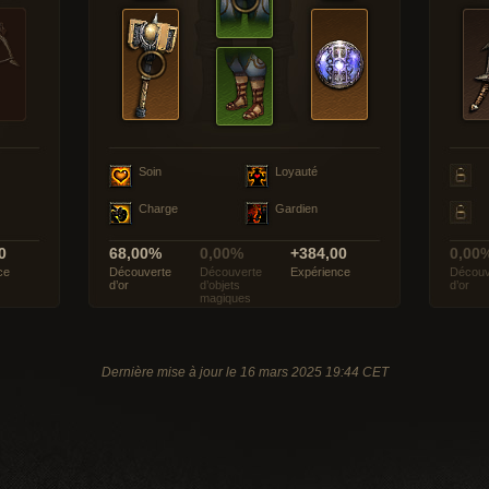
Soin
Loyauté
Charge
Gardien
0
68,00%
0,00%
+384,00
0,00
ce
Découverte
Découverte
Expérience
Découv
d’or
d’objets
d’or
magiques
Dernière mise à jour le 16 mars 2025 19:44 CET