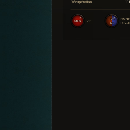
Récupération
11
125
HAINE
689k
VIE
63
DISCI