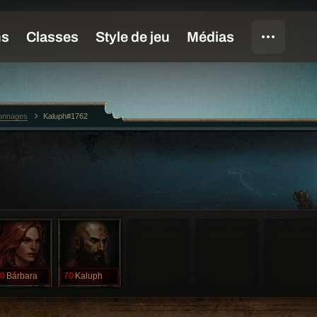
sonnages
Kaluph#1762
0
Bárbara
70
Kaluph