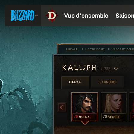
Diablo III
Communauté
Fiches de per
KALUPH
#1762
HÉROS
CARRIÈRE
70
Agnas
70
Angelmarks
7