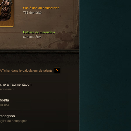
Sac à dos du bombardier
731 dextérité
Bottines de maraudeur
628 dextérité
Afficher dans le calculateur de talents
èche à fragmentation
rarmement
ndetta
r noir
mpagnon
glier de compagnie