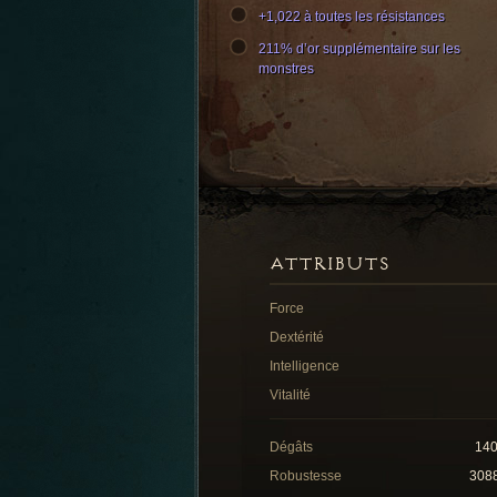
+1,022 à toutes les résistances
211% d’or supplémentaire sur les
monstres
ATTRIBUTS
Force
Dextérité
Intelligence
Vitalité
Dégâts
14
Robustesse
308