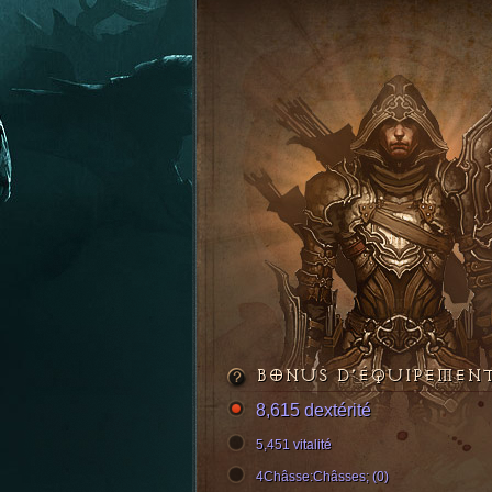
BONUS D’ÉQUIPEMEN
8,615 dextérité
5,451 vitalité
4Châsse:Châsses; (0)