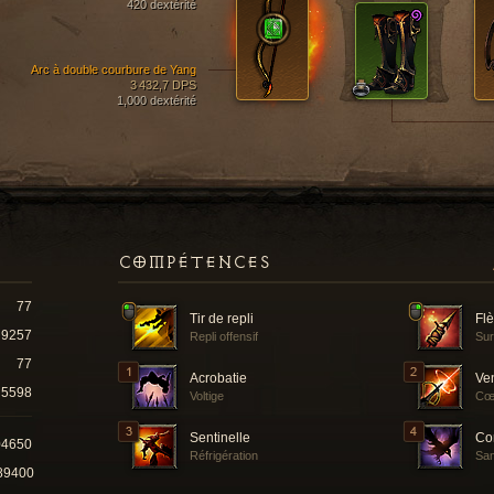
420 dextérité
Arc à double courbure de Yang
3 432,7 DPS
1,000 dextérité
COMPÉTENCES
77
Tir de repli
Fl
9257
Repli offensif
Su
77
Acrobatie
Ve
5598
Voltige
Cœu
Sentinelle
Co
04650
Réfrigération
San
89400