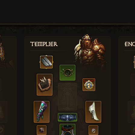
Templier
Enc