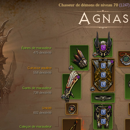
70
(1 247)
Chasseur de démons de niveau
A
GNAS
Épines de maraudeur
475 dextérité
Cuirasse aquiline
558 dextérité
Gants de maraudeur
738 dextérité
T
Unicité
602 dextérité
Caleçon de maraudeur