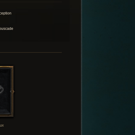
ception
buscade
oux