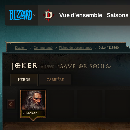
Diablo III
Communauté
Fiches de personnages
Joker#115560
JOKER
SAVE OR SOULS
#115560
HÉROS
CARRIÈRE
70
Joker