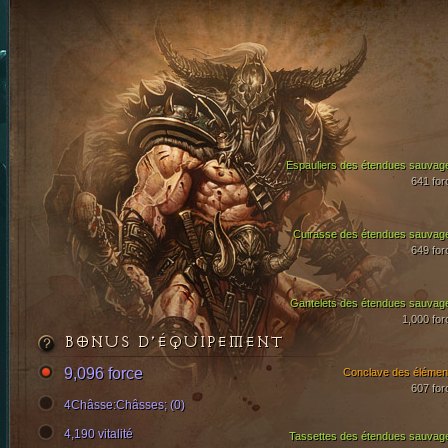
Espauliers des étendues sauvag
641 for
Cuirasse des étendues sauvag
649 for
Gantelets des étendues sauvag
1,000 for
BONUS D’ÉQUIPEMENT
9,096 force
Conclave des élémen
607 for
4Châsse:Châsses; (0)
4,190 vitalité
Tassettes des étendues sauvag