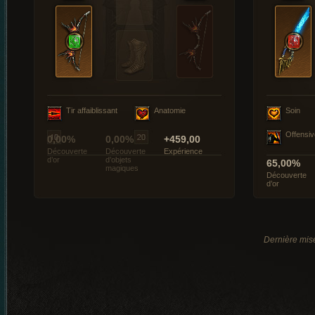
Tir affaiblissant
Anatomie
Soin
Offensiv
0,00%
0,00%
+459,00
Découverte
Découverte
Expérience
d’or
d’objets
65,00%
magiques
Découverte
d’or
Dernière mis