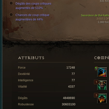
631 for
Dégâts des coups critiques
augmentés de 510%
Chances de coup critique
Sacerdoce de Bul-Kath
3 010,1 D
augmentées de 44%
1,000 for
ATTRIBUTS
COMP
Force
17248
Dextérité
77
Intelligence
77
Vitalité
4337
Dégâts
4848690
Robustesse
30603100