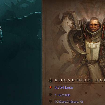
BONUS D’ÉQUIPEMEN
6,754 force
7,112 vitalité
4Châsse:Châsses; (0)