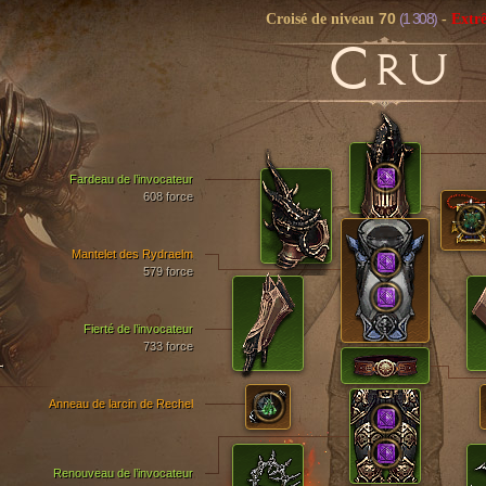
70
(1 308)
Croisé de niveau
-
Extr
C
RU
Fardeau de l’invocateur
608 force
Mantelet des Rydraelm
579 force
Fierté de l’invocateur
733 force
T
Anneau de larcin de Rechel
Renouveau de l’invocateur