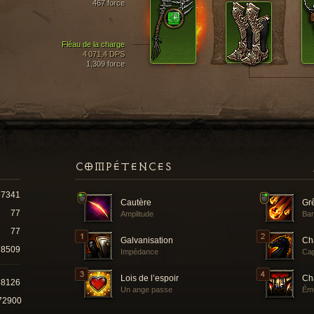
467 force
Fléau de la charge
4 071,4 DPS
1,309 force
COMPÉTENCES
7341
Cautère
Gr
77
Amplitude
Bar
77
Galvanisation
Cha
8509
Impédance
Cap
Lois de l’espoir
Ch
38126
Un ange passe
Ému
72900