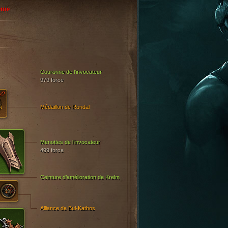
ême
Couronne de l’invocateur
979 force
Médaillon de Rondal
Menottes de l’invocateur
499 force
Ceinture d’amélioration de Krelm
Alliance de Bul-Kathos