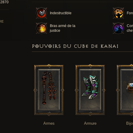
52870
Indestructible
For
RE
Bras armé de la
Com
justice
che
POUVOIRS DU CUBE DE KANAI
Armes
Armure
Bij