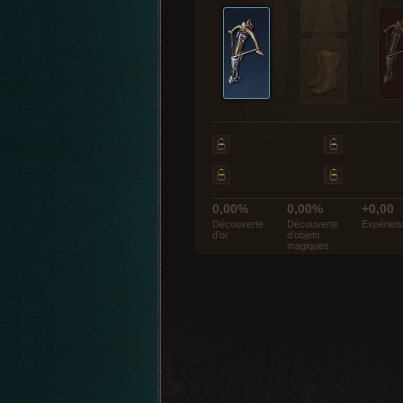
0,00%
0,00%
+0,00
Découverte
Découverte
Expérien
d’or
d’objets
magiques