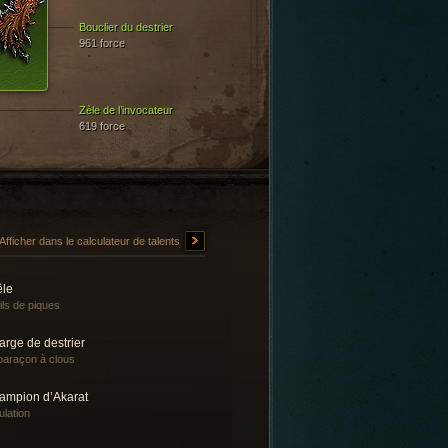
Bouclier du destrier
961 force
Zèle de l’invocateur
619 force
Afficher dans le calculateur de talents
êle
ils de piques
rge de destrier
araçon à clous
ampion d’Akarat
lation