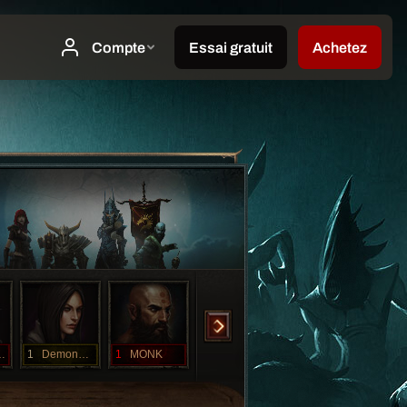
HUNTER
1
DemonHunter
1
MONK
1
Monk
1
NECROMANCER
1