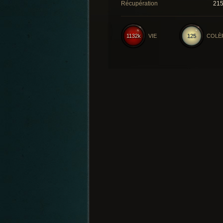
Récupération
21
1132k
VIE
125
COLÈ