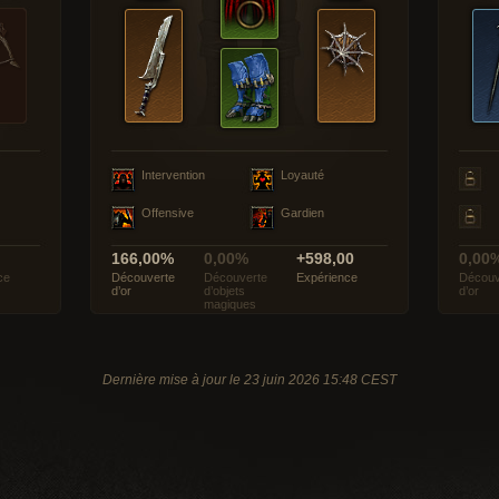
Intervention
Loyauté
Offensive
Gardien
166,00%
0,00%
+598,00
0,00
ce
Découverte
Découverte
Expérience
Découv
d’or
d’objets
d’or
magiques
Dernière mise à jour le 23 juin 2026 15:48 CEST