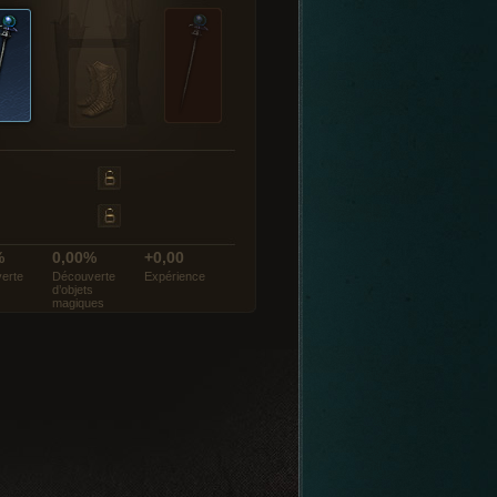
%
0,00%
+0,00
erte
Découverte
Expérience
d’objets
magiques