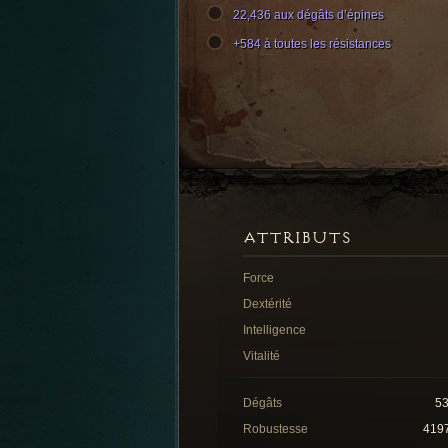
22,436 aux dégâts d’épines
+584 à toutes les résistances
ATTRIBUTS
Force
Dextérité
Intelligence
Vitalité
Dégâts
5
Robustesse
419