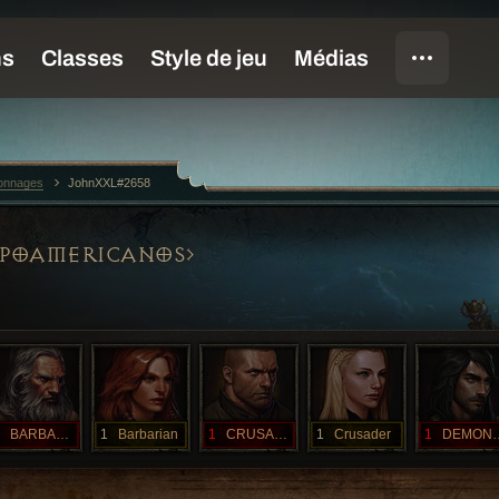
sonnages
JohnXXL#2658
SPOAMERICANOS
BARBARIAN
1
Barbarian
1
CRUSADER
1
Crusader
1
DEMON