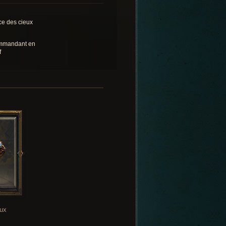
ce des cieux
mandant en
f
oux