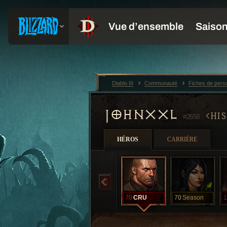
Diablo III
Communauté
Fiches de per
JOHNXXL
HI
#2658
HÉROS
CARRIÈRE
70
CRU
70
Season
1