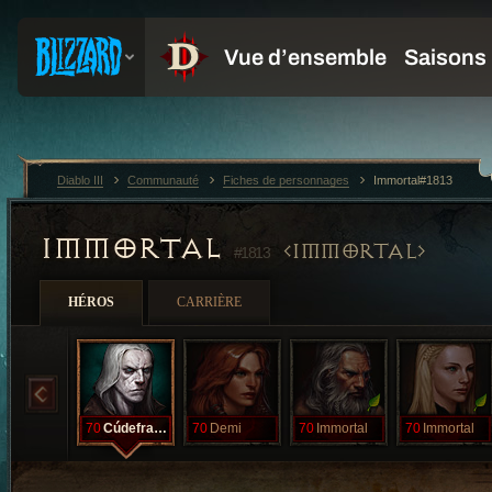
Diablo III
Communauté
Fiches de personnages
Immortal#1813
IMMORTAL
IMMORTAL
#1813
HÉROS
CARRIÈRE
70
Cúdefrango
70
Demi
70
Immortal
70
Immortal