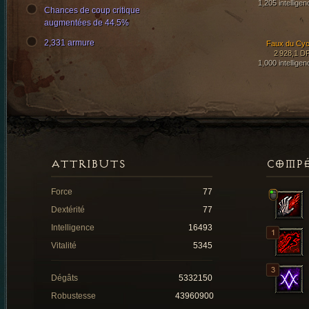
1,205 intelligen
Chances de coup critique
augmentées de 44.5%
2,331 armure
Faux du Cyc
2 928,1 D
1,000 intelligen
ATTRIBUTS
COMP
Force
77
Dextérité
77
Intelligence
16493
Vitalité
5345
Dégâts
5332150
Robustesse
43960900