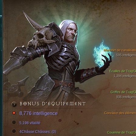
Mantelet de canalisati
595 intelligen
Écailles de Trag’O
1,394 intelligen
Griffes de Trag’O
936 intelligen
BONUS D’ÉQUIPEMENT
8,776 intelligence
Conclave des élémen
5,198 vitalité
4Châsse:Châsses; (0)
Couenne de Trag’O