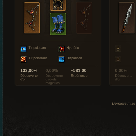
Tir puissant
Hystérie
Tir perforant
Disparition
133,00%
0,00%
+581,00
0,00%
Découverte
Découverte
Expérience
Découverte
d’or
d’objets
d’or
magiques
Dernière mise