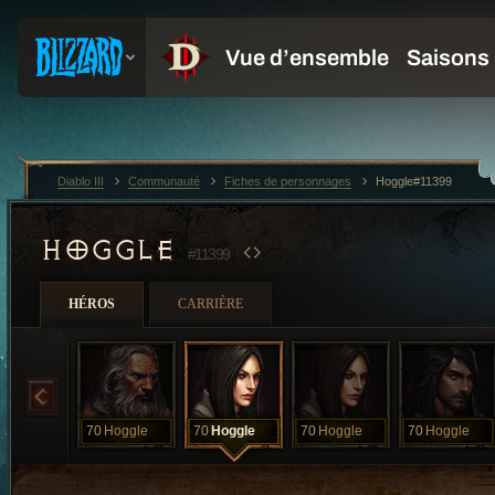
Diablo III
Communauté
Fiches de personnages
Hoggle#11399
HOGGLE
#11399
HÉROS
CARRIÈRE
70
Hoggle
70
Hoggle
70
Hoggle
70
Hoggle