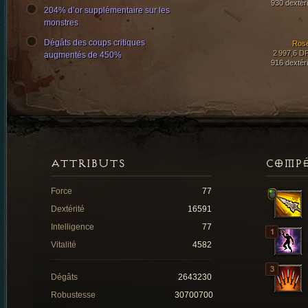
930 dextéri
204% d’or supplémentaire sur les
monstres
Dégâts des coups critiques
Ros
2 997,6 D
augmentés de 450%
916 dextéri
ATTRIBUTS
COMP
Force
77
Dextérité
16591
Intelligence
77
Vitalité
4582
Dégâts
2643230
Robustesse
30700700