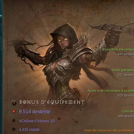
Espauliers mécaniqu
647 dextéri
Veste galvanis
617 dextéri
Avant-bras mécanique à essen
929 dextéri
BONUS D’ÉQUIPEMENT
9,514 dextérité
Contrain
488 dextéri
4Châsse:Châsses; (0)
4,435 vitalité
Haut-de-chausses des profondeu