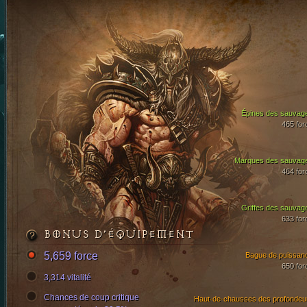
Épines des sauvag
465 for
Marques des sauvag
464 for
Griffes des sauvag
633 for
BONUS D’ÉQUIPEMENT
5,659 force
Bague de puissan
650 for
3,314 vitalité
Chances de coup critique
Haut-de-chausses des profondeu