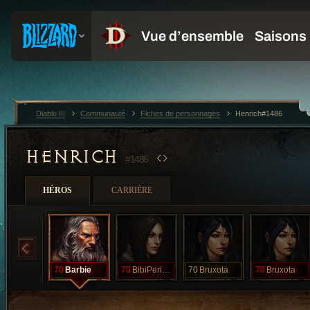
Diablo III
Communauté
Fiches de personnages
Henrich#1486
HENRICH
#1486
HÉROS
CARRIÈRE
70
Barbie
70
BibiPerigosa
70
Bruxota
70
Bruxota