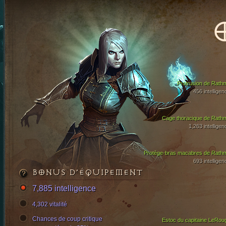
Protrusion de Rath
456 intelligen
Cage thoracique de Rath
1,263 intelligen
Protège-bras macabres de Rath
693 intelligen
BONUS D’ÉQUIPEMENT
7,885 intelligence
4,302 vitalité
Chances de coup critique
Estoc du capitaine LeRou