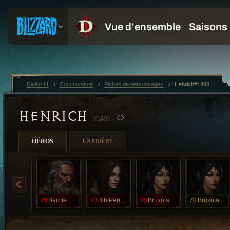
Diablo III
Communauté
Fiches de personnages
Henrich#1486
HENRICH
#1486
HÉROS
CARRIÈRE
70
Barbie
70
BibiPerigosa
70
Bruxota
70
Bruxota