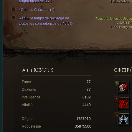
augmentées de 35%
1,161 intelligen
4Châsse:Châsses; (1)
Réduit le temps de recharge de
Faux crânienne de Jesse
2 928,1 D
toutes les compétences de 45.5%
1,000 intelligen
ATTRIBUTS
COMP
Force
77
Dextérité
77
Intelligence
8102
Vitalité
4449
Dégâts
1757010
Robustesse
35875500