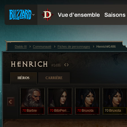
Diablo III
Communauté
Fiches de personnages
Henrich#1486
HENRICH
#1486
HÉROS
CARRIÈRE
70
Barbie
70
BibiPerigosa
70
Bruxota
70
Bruxota