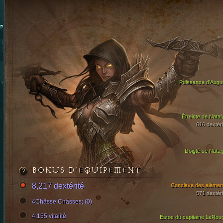
Puissance d’Augui
Étreinte de Natal
616 dextéri
Doigté de Natal
BONUS D’ÉQUIPEMENT
8,217 dextérité
Conclave des élémen
571 dextéri
4Châsse:Châsses; (0)
4,155 vitalité
Estoc du capitaine LeRou