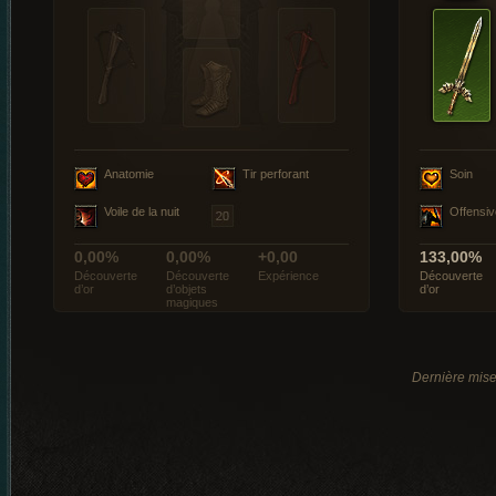
Anatomie
Tir perforant
Soin
Voile de la nuit
Offensiv
0,00%
0,00%
+0,00
133,00%
Découverte
Découverte
Expérience
Découverte
d’or
d’objets
d’or
magiques
Dernière mise