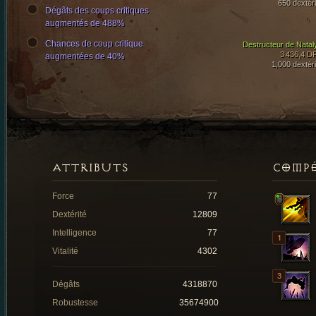
650 dextéri
Dégâts des coups critiques
augmentés de 488%
Chances de coup critique
Destructeur de Natal
3 436,4 D
augmentées de 40%
1,000 dextéri
ATTRIBUTS
COMP
Force
77
Dextérité
12809
Intelligence
77
Vitalité
4302
Dégâts
4318870
Robustesse
35674900