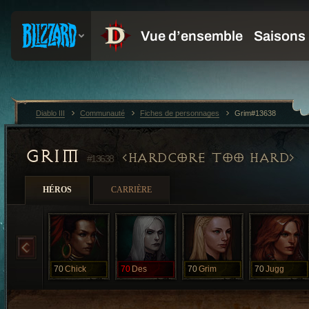
Diablo III
Communauté
Fiches de personnages
Grim#13638
GRIM
HARDCORE TOO HARD
#13638
HÉROS
CARRIÈRE
70
Chick
70
Des
70
Grim
70
Jugg