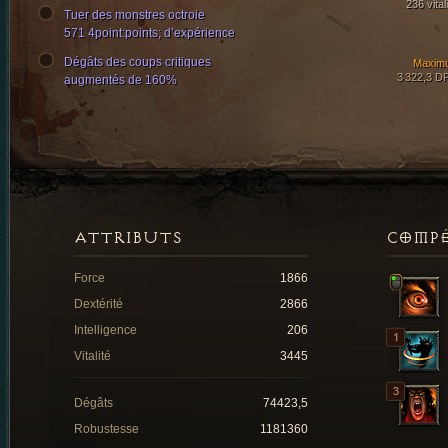
236 vital
Tuer des monstres octroie
571 4point:points; d’expérience
Dégâts des coups critiques
Maxim
3 322,3 D
augmentés de 160%
ATTRIBUTS
COMP
Force
1866
Dextérité
2866
Intelligence
206
Vitalité
3445
Dégâts
74423,5
Robustesse
1181360