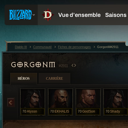
Diablo III
Communauté
Fiches de personnages
GorgonM#2911
GORGONM
#2911
HÉROS
CARRIÈRE
70
Alyssn
70
EKHALIS
70
GodSon
70
Shady