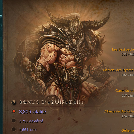
Les Sept péch
331 vital
Mantelet des Rydrae
482 vital
Gants de cul
317 vital
BONUS D’ÉQUIPEMENT
3,306 vitalité
Alliance de Bul-Kath
174 vital
2,793 dextérité
1,661 force
Géhenn