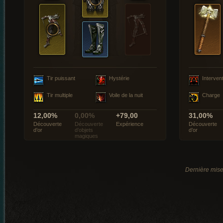
Tir puissant
Hystérie
Interven
Tir multiple
Voile de la nuit
Charge
12,00%
0,00%
+79,00
31,00%
Découverte
Découverte
Expérience
Découverte
d’or
d’objets
d’or
magiques
Dernière mise