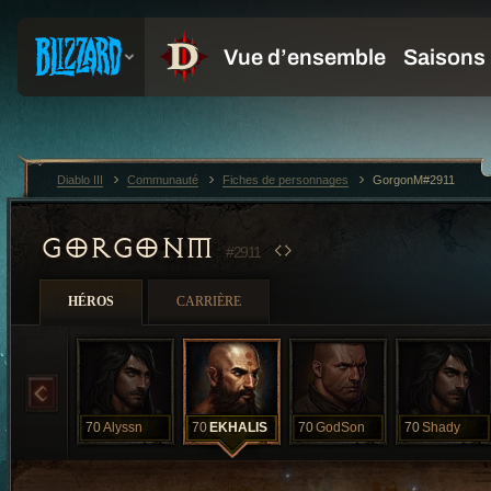
Diablo III
Communauté
Fiches de personnages
GorgonM#2911
GORGONM
#2911
HÉROS
CARRIÈRE
70
Alyssn
70
EKHALIS
70
GodSon
70
Shady