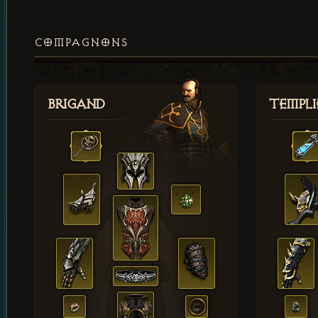
COMPAGNONS
Brigand
Templi