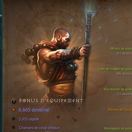
Miroirs de justi
451 dextéri
Cotte de mailles de justi
495 dextéri
Bazubands de justi
722 dextéri
BONUS D’ÉQUIPEMENT
6,665 dextérité
Anneau de l’ocul
5,375 vitalité
Chances de coup critique
Montagnes de justi