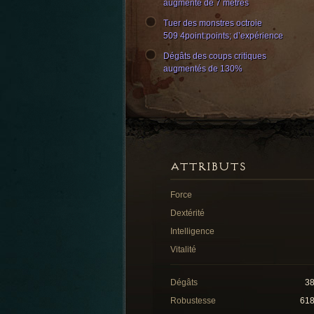
augmenté de 7 mètres
Tuer des monstres octroie
509 4point:points; d’expérience
Dégâts des coups critiques
augmentés de 130%
ATTRIBUTS
Force
Dextérité
Intelligence
Vitalité
Dégâts
3
Robustesse
61