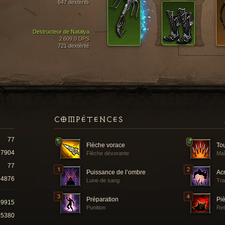
647 dextérité
Destructeur de Natalya
2 609,0 DPS
721 dextérité
COMPÉTENCES
77
Flèche vorace
Tou
7904
Flèche dévorante
Maî
77
Puissance de l’ombre
Ac
4876
Lune de sang
Tra
Préparation
Piè
89915
Punition
Ret
85380