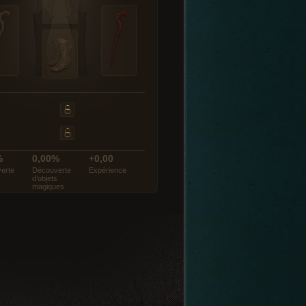
%
0,00%
+0,00
erte
Découverte
Expérience
d’objets
magiques