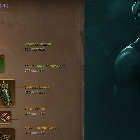
(141)
Vision de Natalya
660 dextérité
La promesse du voyageur
708 dextérité
Rôdeurs lacunis
450 dextérité
Pluie battante
485 dextérité
Alliance de Bul-Kathos
420 dextérité