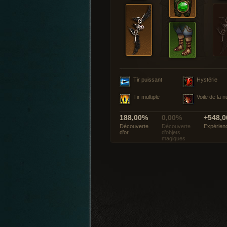
Tir puissant
Hystérie
Tir multiple
Voile de la nu
188,00%
0,00%
+548,0
Découverte
Découverte
Expérien
d’or
d’objets
magiques