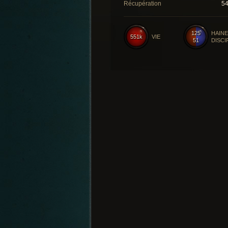
Récupération
5
125
HAINE
551k
VIE
51
DISCI