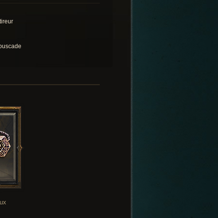
tireur
buscade
oux