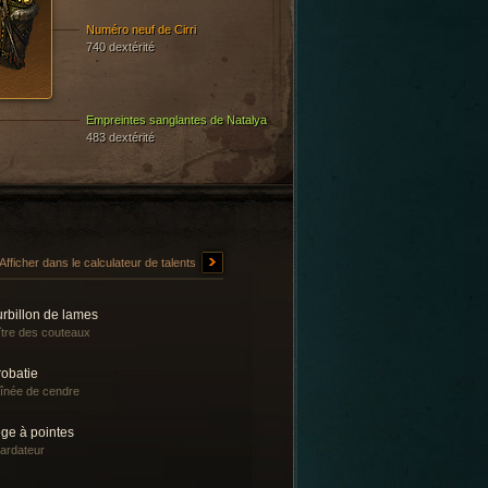
Numéro neuf de Cirri
740 dextérité
Empreintes sanglantes de Natalya
483 dextérité
Afficher dans le calculateur de talents
rbillon de lames
tre des couteaux
robatie
înée de cendre
ge à pointes
ardateur