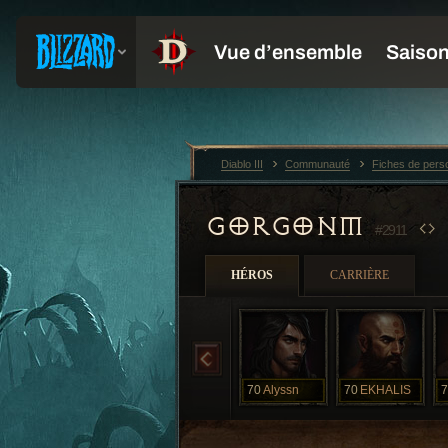
Diablo III
Communauté
Fiches de per
GORGONM
#2911
HÉROS
CARRIÈRE
70
Alyssn
70
EKHALIS
7