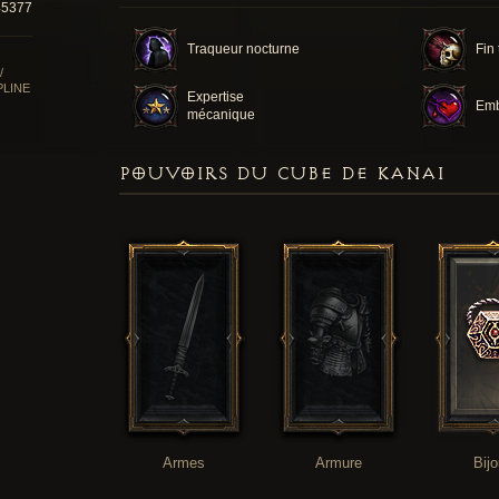
45377
Traqueur nocturne
Fin 
/
PLINE
Expertise
Em
mécanique
POUVOIRS DU CUBE DE KANAI
Armes
Armure
Bij