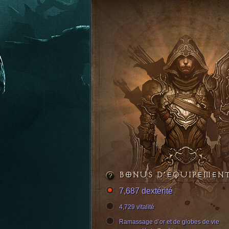
BONUS D’ÉQUIPEMEN
7,687 dextérité
4,729 vitalité
Ramassage d’or et de globes de vie