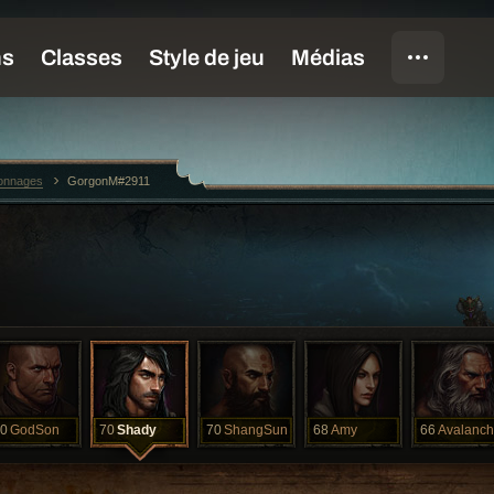
sonnages
GorgonM#2911
0
GodSon
70
Shady
70
ShangSun
68
Amy
66
Avalanc