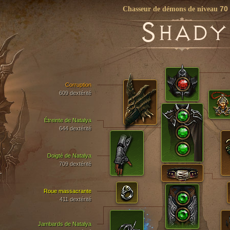
70
Chasseur de démons de niveau
S
HADY
Corruption
609 dextérité
Étreinte de Natalya
644 dextérité
Doigté de Natalya
709 dextérité
T
Roue massacrante
411 dextérité
Jambards de Natalya