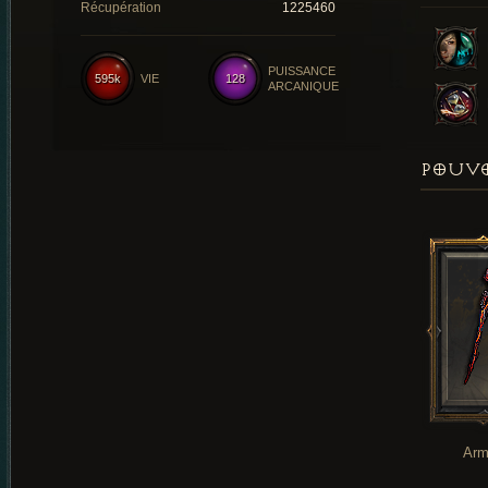
Récupération
1225460
PUISSANCE
595k
VIE
128
ARCANIQUE
POUVO
Arm