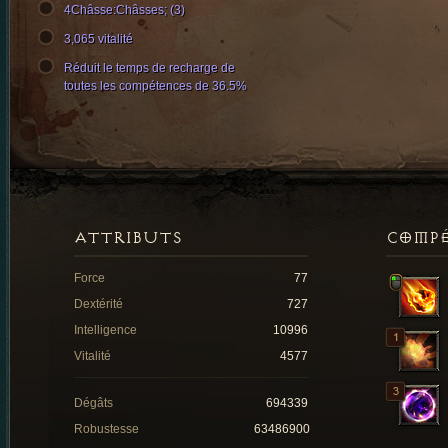
4Châsse:Châsses; (3)
3,065 vitalité
Réduit le temps de recharge de
toutes les compétences de 36.5%
ATTRIBUTS
COMP
Force
77
Dextérité
727
Intelligence
10996
Vitalité
4577
Dégâts
694339
Robustesse
63486900