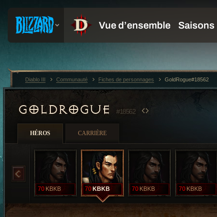
Diablo III
Communauté
Fiches de personnages
GoldRogue#18562
GOLDROGUE
#18562
HÉROS
CARRIÈRE
70
KBKB
70
KBKB
70
KBKB
70
KBKB