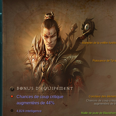
Mantelet de la veillée funèb
Puissance de Tyra
BONUS D’ÉQUIPEMENT
Chances de coup critique
Conclave des élémen
Chances de coup critiq
augmentées de 44%
augmentées de 
4,824 intelligence
Maille de joute de Blackthor