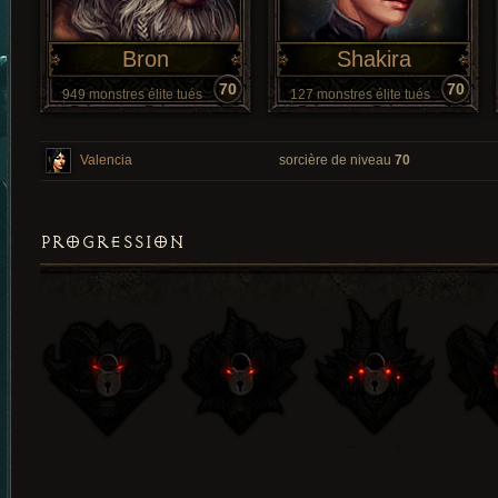
Bron
Shakira
70
70
949 monstres élite tués
127 monstres élite tués
Valencia
sorcière de niveau
70
PROGRESSION