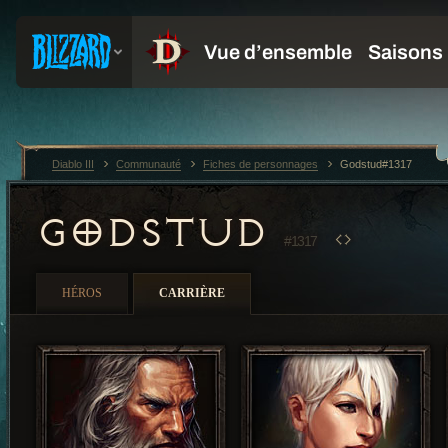
Diablo III
Communauté
Fiches de personnages
Godstud#1317
GODSTUD
#1317
HÉROS
CARRIÈRE