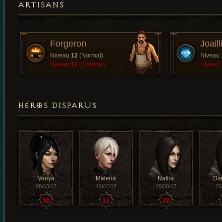
ARTISANS
Forgeron
Joaill
Niveau
12
(Normal)
Niveau
Niveau
12
(Extrême)
Niveau
HÉROS DISPARUS
Vanya
Malena
Natira
Da
08/03/17
15/02/17
25/08/17
25
55
17
70