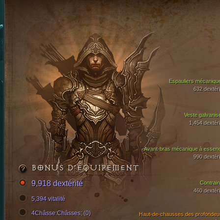
Espauliers mécaniqu
632 dextéri
Veste galvanis
1,454 dextéri
Avant-bras mécanique à essen
990 dextéri
BONUS D’ÉQUIPEMENT
9,918 dextérité
Contrain
460 dextéri
5,394 vitalité
4Châsse:Châsses; (0)
Haut-de-chausses des profondeu