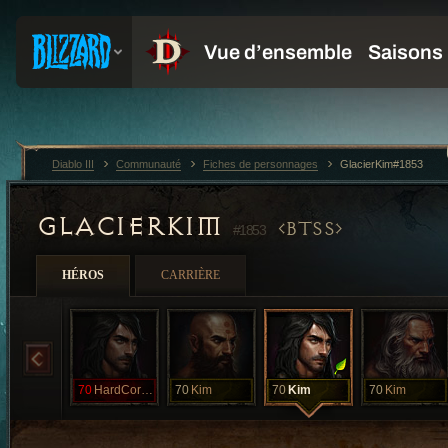
Diablo III
Communauté
Fiches de personnages
GlacierKim#1853
GLACIERKIM
BTSS
#1853
HÉROS
CARRIÈRE
70
HardCoreKim
70
Kim
70
Kim
70
Kim