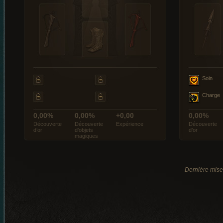
Soin
Charge
0,00%
0,00%
+0,00
0,00%
Découverte
Découverte
Expérience
Découverte
d’or
d’objets
d’or
magiques
Dernière mise