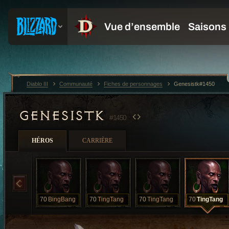
Diablo III
Communauté
Fiches de personnages
Genesistk#1450
GENESISTK
#1450
HÉROS
CARRIÈRE
70
BingBang
70
TingTang
70
TingTang
70
TingTang