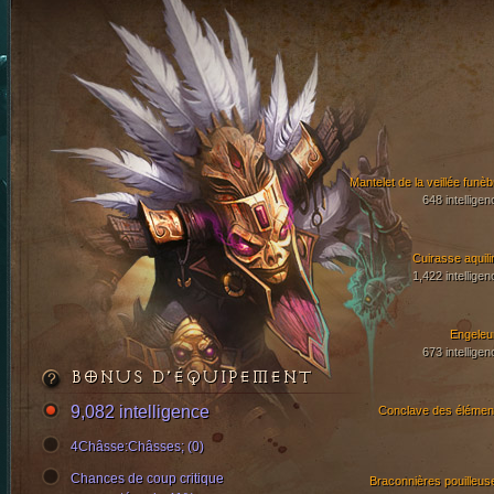
Mantelet de la veillée funèb
648 intelligen
Cuirasse aquili
1,422 intelligen
Engeleu
673 intelligen
BONUS D’ÉQUIPEMENT
9,082 intelligence
Conclave des élémen
4Châsse:Châsses; (0)
Chances de coup critique
Braconnières pouilleus