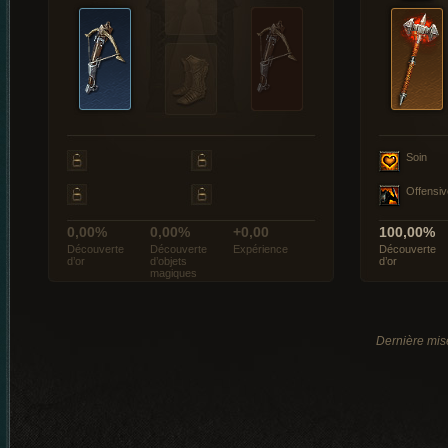
Soin
Offensiv
0,00%
0,00%
+0,00
100,00%
Découverte
Découverte
Expérience
Découverte
d’or
d’objets
d’or
magiques
Dernière mise