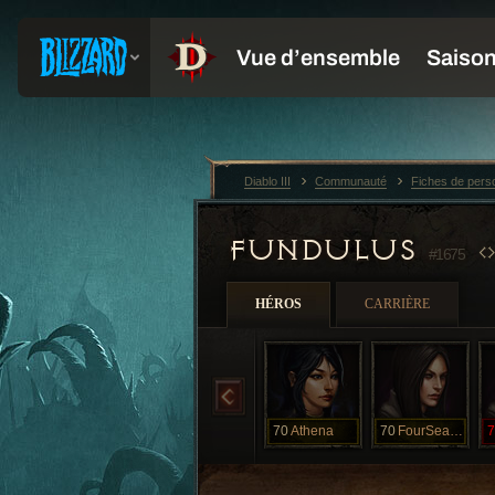
Diablo III
Communauté
Fiches de per
FUNDULUS
#1675
HÉROS
CARRIÈRE
70
Athena
70
FourSeasons
7