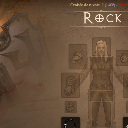
1
(1 468)
Croisée de niveau
-
Extr
R
OCK