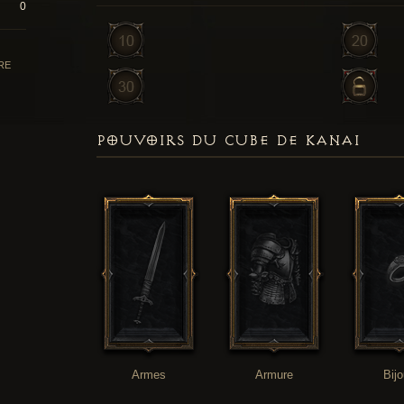
0
RE
POUVOIRS DU CUBE DE KANAI
Armes
Armure
Bij