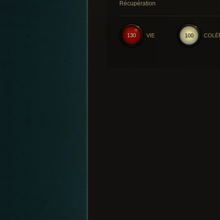
Récupération
130
VIE
100
COLÈ