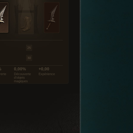
%
0,00%
+0,00
erte
Découverte
Expérience
d’objets
magiques