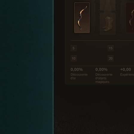
0,00%
0,00%
+0,00
Découverte
Découverte
Expérien
d’or
d’objets
magiques