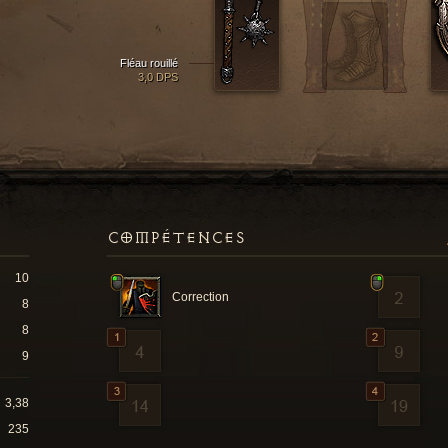
Fléau rouillé
3,0 DPS
COMPÉTENCES
10
Correction
8
8
9
3,38
235