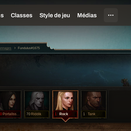
sonnages
Fundulus#1675
0
PortalIssue
70
Riddik
1
Rock
1
Tank