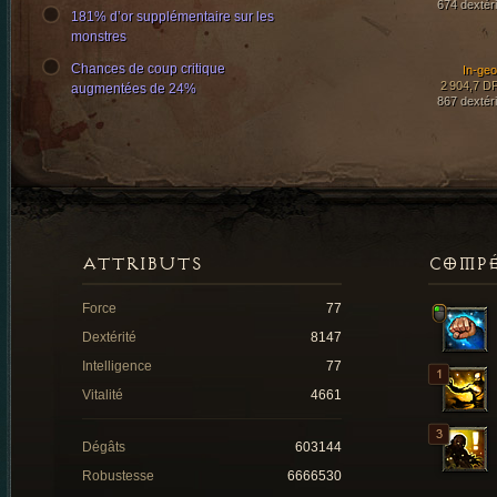
674 dextéri
181% d’or supplémentaire sur les
monstres
Chances de coup critique
In-ge
2 904,7 D
augmentées de 24%
867 dextéri
ATTRIBUTS
COMP
Force
77
Dextérité
8147
Intelligence
77
Vitalité
4661
Dégâts
603144
Robustesse
6666530