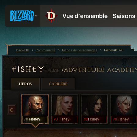
Diablo III
Communauté
Fiches de personnages
Fishey#1378
FISHEY
ADVENTURE ACADEM
#1378
HÉROS
CARRIÈRE
70
Fishey
70
Fishey
70
Fishey
70
Fishey