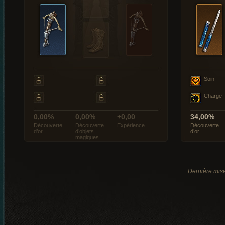
Soin
Charge
0,00%
0,00%
+0,00
34,00%
Découverte
Découverte
Expérience
Découverte
d’or
d’objets
d’or
magiques
Dernière mise