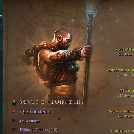
Force d’Ulia
438 dextéri
Vaste ambitus d’In
769 dextéri
Prise d’In
714 dextéri
BONUS D’ÉQUIPEMENT
7,930 dextérité
Chevalière de Léor
425 dextéri
4,514 vitalité
4Châsse:Châsses; (10)
Tempérance d’In