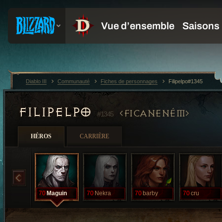
Diablo III
Communauté
Fiches de personnages
Filipelpo#1345
FILIPELPO
FICANENÉM
#1345
HÉROS
CARRIÈRE
70
Maguin
70
Nekra
70
barby
70
cru