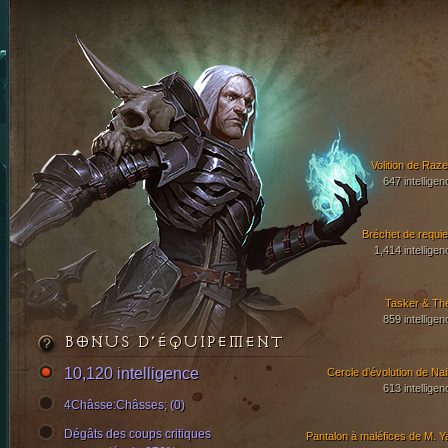
Volition de Raze
647 intelligen
Bréchet de requi
1,414 intelligen
Tasker & Th
859 intelligen
BONUS D’ÉQUIPEMENT
10,120 intelligence
Cercle d’évolution de Nail
613 intelligen
4Châsse:Châsses; (0)
Dégâts des coups critiques
Pantalon à maléfices de M. Y