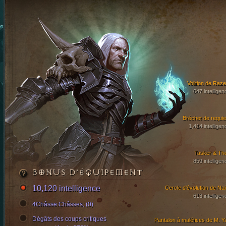
Volition de Raze
647 intelligen
Bréchet de requi
1,414 intelligen
Tasker & Th
859 intelligen
BONUS D’ÉQUIPEMENT
10,120 intelligence
Cercle d’évolution de Nail
613 intelligen
4Châsse:Châsses; (0)
Dégâts des coups critiques
Pantalon à maléfices de M. Y