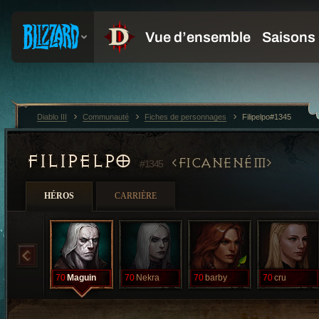
Diablo III
Communauté
Fiches de personnages
Filipelpo#1345
FILIPELPO
FICANENÉM
#1345
HÉROS
CARRIÈRE
70
Maguin
70
Nekra
70
barby
70
cru