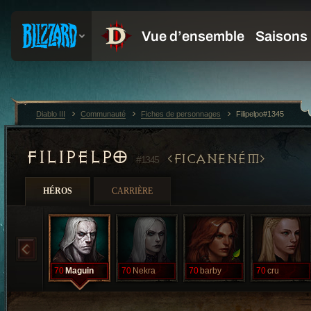
Diablo III
Communauté
Fiches de personnages
Filipelpo#1345
FILIPELPO
FICANENÉM
#1345
HÉROS
CARRIÈRE
70
Maguin
70
Nekra
70
barby
70
cru