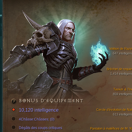
Volition de Raze
647 intelligen
Bréchet de requi
1,414 intelligen
Tasker & Th
859 intelligen
BONUS D’ÉQUIPEMENT
10,120 intelligence
Cercle d’évolution de Nail
613 intelligen
4Châsse:Châsses; (0)
Dégâts des coups critiques
Pantalon à maléfices de M. Y