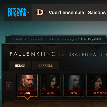
Diablo III
Communauté
Fiches de personnages
FallenKiing#1438
FALLENKIING
RATED BATT
#1438
HÉROS
CARRIÈRE
70
Bjorn
70
Fallen
70
Fallen
70
TalRashaa