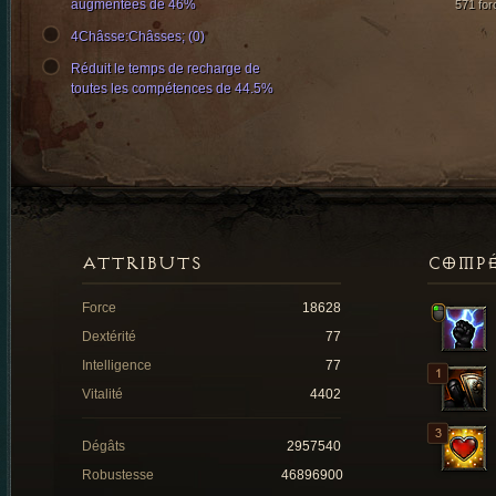
augmentées de 46%
571 for
4Châsse:Châsses; (0)
Réduit le temps de recharge de
toutes les compétences de 44.5%
ATTRIBUTS
COMP
Force
18628
Dextérité
77
Intelligence
77
Vitalité
4402
Dégâts
2957540
Robustesse
46896900