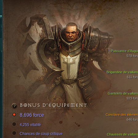
Puissance d’Augui
578 for
Brigandine de vaillan
611 for
Gantelets de vaillan
923 for
BONUS D’ÉQUIPEMENT
8,696 force
Conclave des élémen
646 for
4,255 vitalité
Chances de coup critique
Chausses de vaillan