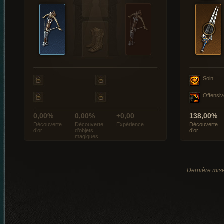
Soin
Offensiv
0,00%
0,00%
+0,00
138,00%
Découverte
Découverte
Expérience
Découverte
d’or
d’objets
d’or
magiques
Dernière mise