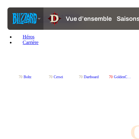
FailSauce
#1797
Héros
Carrière
70
Boltz
70
Cersei
70
Dartboard
70
GoldenChild