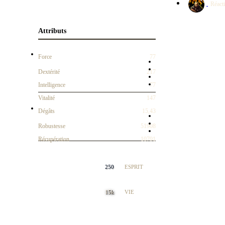
Réacti
Attributs
Force
77
Dextérité
217
Intelligence
77
Vitalité
147
Dégâts
15,43
Robustesse
51908
Récupération
10791
250
ESPRIT
15k
VIE