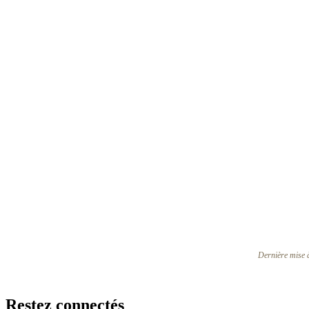
Dernière mise 
0
Dé
d’o
ma
Restez connectés