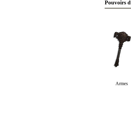
Pouvoirs d
Te
0,00%
Découve
d’objets
magique
Armes