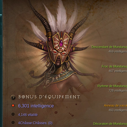
Descendant de Mundunu
469 intelligen
Froc de Mundunu
467 intelligen
Rythme de Mundunu
728 intelligen
BONUS D’ÉQUIPEMENT
6,301 intelligence
Anneau de vacui
460 intelligen
4,146 vitalité
4Châsse:Châsses; (0)
Décoration de Mundunu