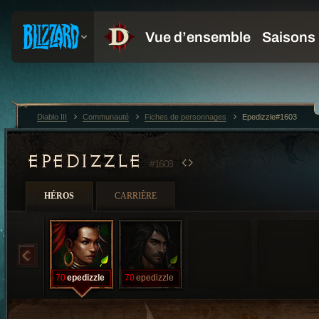
Diablo III
Communauté
Fiches de personnages
Epedizzle#1603
EPEDIZZLE
#1603
HÉROS
CARRIÈRE
70
epedizzle
70
epedizzle