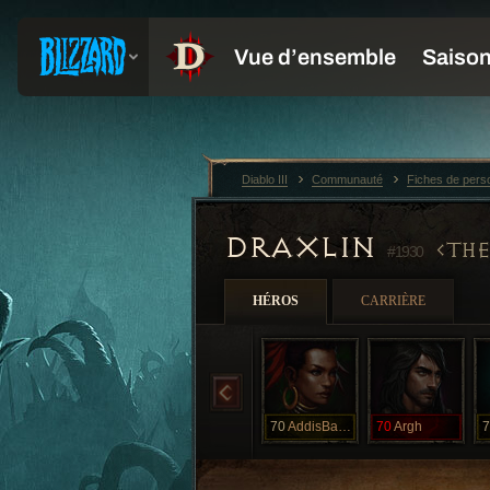
Diablo III
Communauté
Fiches de per
DRAXLIN
TH
#1930
HÉROS
CARRIÈRE
70
AddisBabab
70
Argh
7