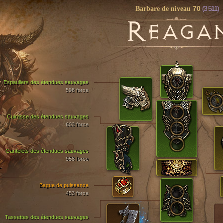
70
(3 511)
Barbare de niveau
R
EAGA
Espauliers des étendues sauvages
598 force
Cuirasse des étendues sauvages
603 force
Gantelets des étendues sauvages
958 force
T
Bague de puissance
453 force
Tassettes des étendues sauvages