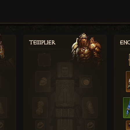
Templier
Enc