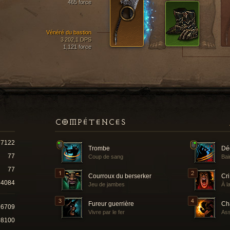
465 force
Vénéré du bastion
3 202,1 DPS
1,121 force
COMPÉTENCES
7122
Trombe
Dé
77
Coup de sang
Bai
77
Courroux du berserker
Cri
4084
Jeu de jambes
À l
Fureur guerrière
Ch
26709
Vivre par le fer
Ass
98100