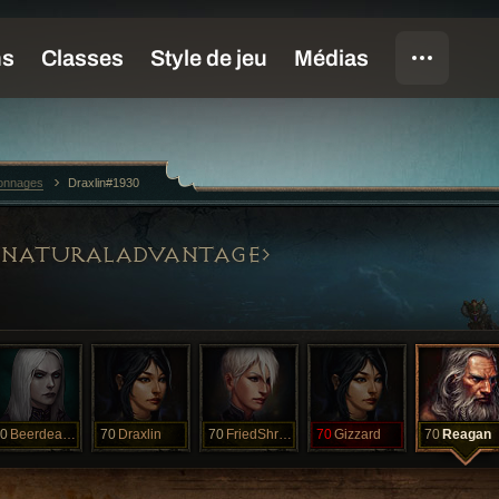
sonnages
Draxlin#1930
ENATURALADVANTAGE
0
Beerdeadclam
70
Draxlin
70
FriedShrimp
70
Gizzard
70
Reagan