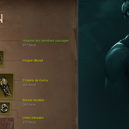
N
Heaume des étendues sauvages
977 force
Insigne diluvial
Crispins de Gerra
355 force
Boucle révoltée
360 force
Union tributaire
372 force