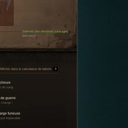
Solerets des étendues sauvages
643 force
Afficher dans le calculateur de talents
chirure
n de sang
 de guerre
a charge !
arge furieuse
aut implacable