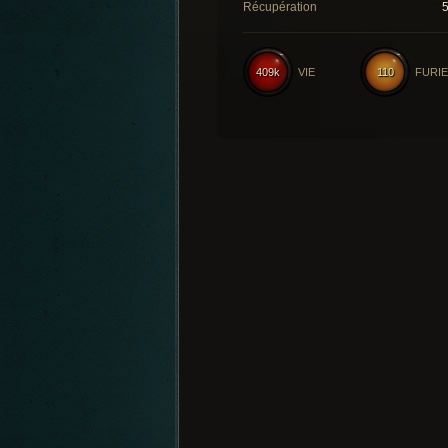
Récupération
409k
VIE
110
FURIE