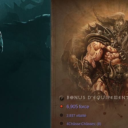
BONUS D’ÉQUIPEMEN
6,905 force
3,937 vitalité
4Châsse:Châsses; (8)