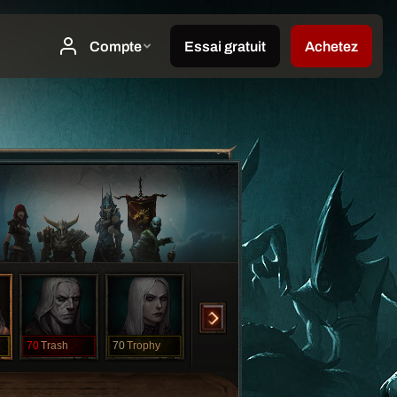
70
Trash
70
Trophy
70
Useme
70
adtreaehrs
70