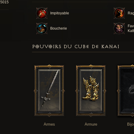
55015
Impitoyable
Rag
Fav
Boucherie
Kat
POUVOIRS DU CUBE DE KANAI
Armes
Armure
Bij