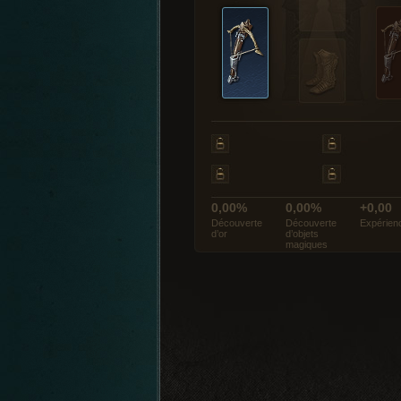
0,00%
0,00%
+0,00
Découverte
Découverte
Expérien
d’or
d’objets
magiques