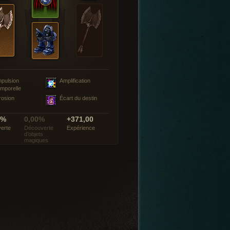
mpulsion
Amplification
emporelle
rosion
Écart du destin
0%
0,00%
+371,00
erte
Découverte
Expérience
d’objets
magiques