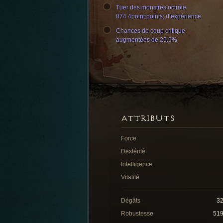
Tuer des monstres octroie
874 4point:points; d’expérience
Chances de coup critique
augmentées de 25.5%
ATTRIBUTS
Force
Dextérité
Intelligence
Vitalité
Dégâts
3
Robustesse
51