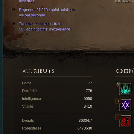
monstres
498 intelligen
Régénère 21,010 4point:points; de
vie par seconde
Tuer des monstres octroie
505 4point:points; d’expérience
ATTRIBUTS
COMP
Force
77
Dextérité
778
Intelligence
5050
Vitalité
3410
Dégâts
36334,7
Robustesse
6470530