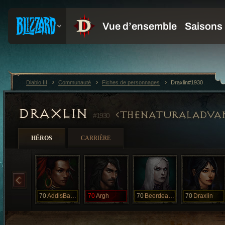
Diablo III
Communauté
Fiches de personnages
Draxlin#1930
DRAXLIN
THENATURALADVA
#1930
HÉROS
CARRIÈRE
70
AddisBabab
70
Argh
70
Beerdeadclam
70
Draxlin