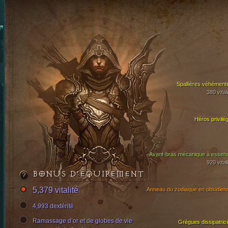
Spallières véhément
380 vital
Héros privilég
Avant-bras mécanique à essen
920 vital
BONUS D’ÉQUIPEMENT
5,379 vitalité
Anneau du zodiaque en obsidien
4,993 dextérité
Ramassage d’or et de globes de vie
Grègues dissipatric