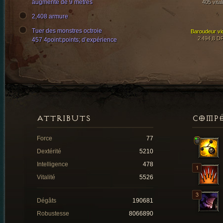
augmenté de 9 mètres
405 vital
2,408 armure
Tuer des monstres octroie
Baroudeur vi
2 494,8 D
457 4point:points; d’expérience
ATTRIBUTS
COMP
Force
77
Dextérité
5210
Intelligence
478
Vitalité
5526
Dégâts
190681
Robustesse
8066890