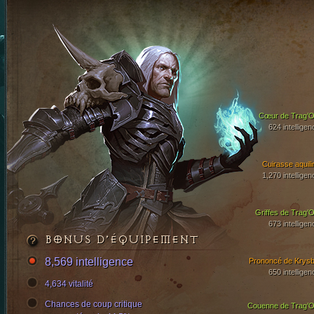
Cœur de Trag’O
624 intelligen
Cuirasse aquili
1,270 intelligen
Griffes de Trag’O
673 intelligen
BONUS D’ÉQUIPEMENT
8,569 intelligence
Prononcé de Krysb
650 intelligen
4,634 vitalité
Chances de coup critique
Couenne de Trag’O