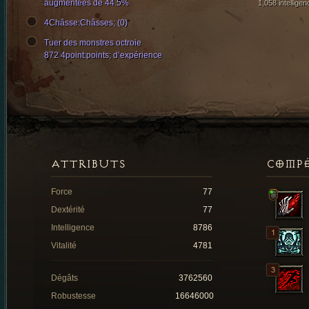
augmentées de 44.5%
1,058 intelligen
4Châsse:Châsses; (0)
Tuer des monstres octroie
872 4point:points; d’expérience
ATTRIBUTS
COMP
Force
77
Dextérité
77
Intelligence
8786
Vitalité
4781
Dégâts
3762560
Robustesse
16646000