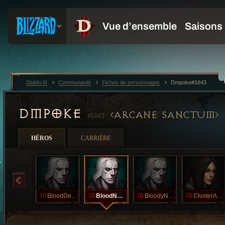
Diablo III
Communauté
Fiches de personnages
Dmpoke#1643
DMPOKE
ARCANE SANCTUM
#1643
HÉROS
CARRIÈRE
70
BloodDeath
70
BloodNova
70
BloodyNova
70
ClusterArrow