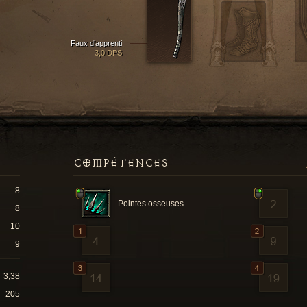
Faux d’apprenti
3,0 DPS
COMPÉTENCES
8
Pointes osseuses
8
10
9
3,38
205