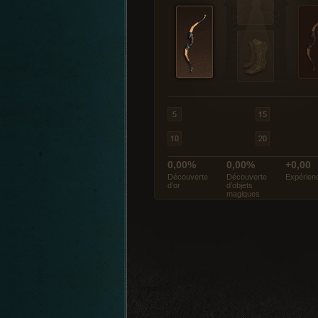
0,00%
0,00%
+0,00
Découverte
Découverte
Expérien
d’or
d’objets
magiques