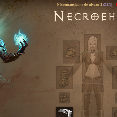
1
(2 175)
Nécromancienne de niveau
-
N
ECROEH