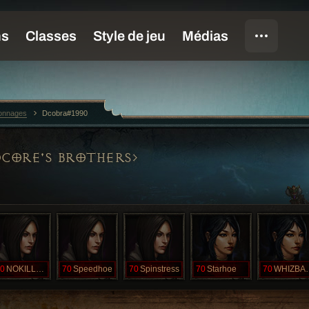
sonnages
Dcobra#1990
CORE'S BROTHERS
0
NOKILLBLIZZ
70
Speedhoe
70
Spinstress
70
Starhoe
70
WHIZ