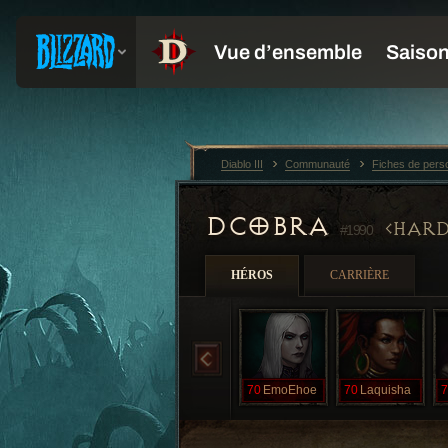
Diablo III
Communauté
Fiches de per
DCOBRA
HARD
#1990
HÉROS
CARRIÈRE
70
EmoEhoe
70
Laquisha
7