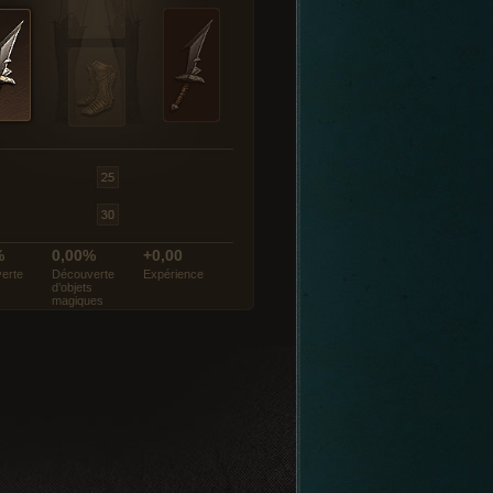
%
0,00%
+0,00
erte
Découverte
Expérience
d’objets
magiques