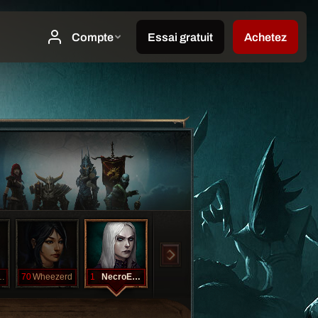
BANGER
70
Wheezerd
1
NecroEhoe