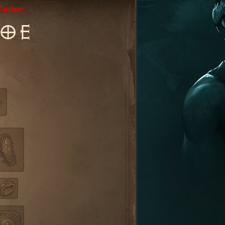
Extrême
OE