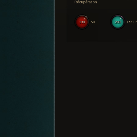
Récupération
130
VIE
200
ESSE