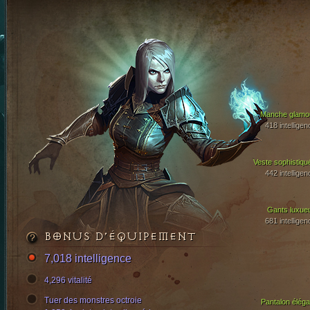
Manche glamo
418 intelligen
Veste sophistiqu
442 intelligen
Gants luxue
681 intelligen
BONUS D’ÉQUIPEMENT
7,018 intelligence
4,296 vitalité
Tuer des monstres octroie
Pantalon éléga