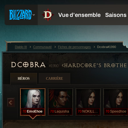
Diablo III
Communauté
Fiches de personnages
Dcobra#1990
DCOBRA
HARDCORE'S BROTHE
#1990
HÉROS
CARRIÈRE
70
EmoEhoe
70
Laquisha
70
NOKILLBLIZZ
70
Speedhoe