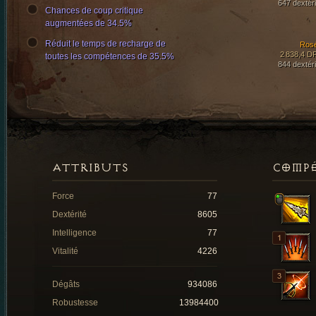
647 dextéri
Chances de coup critique
augmentées de 34.5%
Réduit le temps de recharge de
Ros
2 838,4 D
toutes les compétences de 35.5%
844 dextéri
ATTRIBUTS
COMP
Force
77
Dextérité
8605
Intelligence
77
Vitalité
4226
Dégâts
934086
Robustesse
13984400