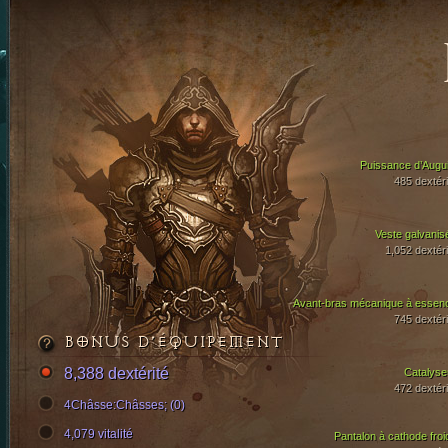
Puissance d’Augui
485 dextéri
Veste galvanis
1,052 dextéri
Avant-bras mécanique à essen
745 dextéri
BONUS D’ÉQUIPEMENT
8,388 dextérité
Catalyse
472 dextéri
4Châsse:Châsses; (0)
4,079 vitalité
Pantalon à cathode froi