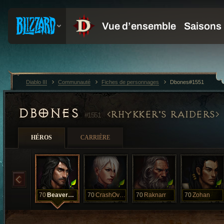
Diablo III
Communauté
Fiches de personnages
Dbones#1551
DBONES
RHYKKER'S RAIDERS
#1551
HÉROS
CARRIÈRE
70
Beaverhausen
70
CrashOveride
70
Raknarr
70
Zohan