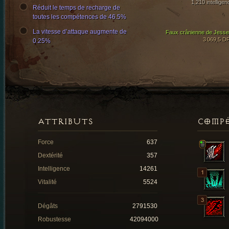
1,210 intelligen
Réduit le temps de recharge de
toutes les compétences de 46.5%
La vitesse d’attaque augmente de
Faux crânienne de Jesse
3 069,5 D
0.25%
ATTRIBUTS
COMP
Force
637
Dextérité
357
Intelligence
14261
Vitalité
5524
Dégâts
2791530
Robustesse
42094000