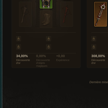
34,00%
0,00%
+0,00
308,00%
Découverte
Découverte
Expérience
Découverte
d’or
d’objets
d’or
magiques
Dernière mise