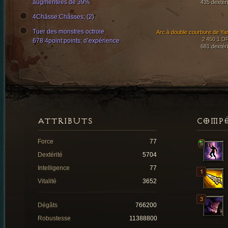
augmentées de 39%
435 dextéri
4Châsse:Châsses; (2)
Tuer des monstres octroie
Arc à double courbure de Ya
2 450,1 D
678 4point:points; d’expérience
681 dextéri
ATTRIBUTS
COMP
Force
77
Dextérité
5704
Intelligence
77
Vitalité
3652
Dégâts
766200
Robustesse
11388800