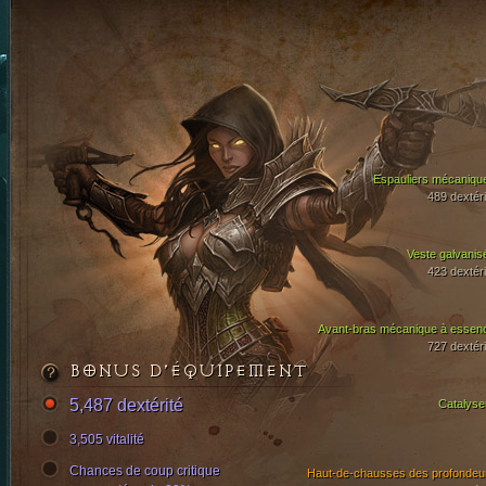
Espauliers mécaniqu
489 dextéri
Veste galvanis
423 dextéri
Avant-bras mécanique à essen
727 dextéri
BONUS D’ÉQUIPEMENT
5,487 dextérité
Catalyse
3,505 vitalité
Chances de coup critique
Haut-de-chausses des profondeu