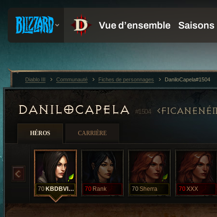
Diablo III
Communauté
Fiches de personnages
DaniloCapela#1504
DANILOCAPELA
FICANENÉ
#1504
HÉROS
CARRIÈRE
70
KBDBVIUD
70
Rank
70
Sherra
70
XXX