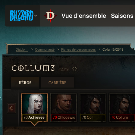
Diablo III
Communauté
Fiches de personnages
Collum3#2849
COLLUM3
#2849
HÉROS
CARRIÈRE
70
Achievee
70
Chlodewig
70
Coll
70
Collum