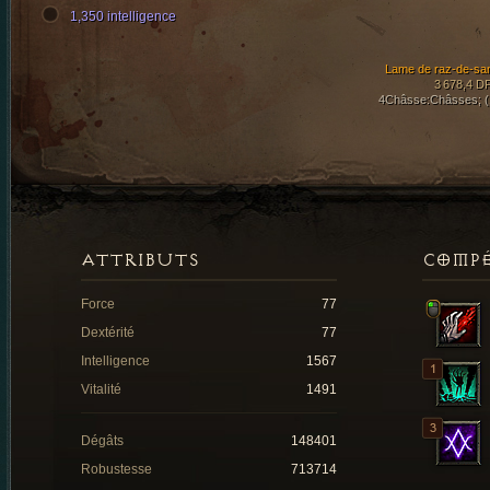
1,350 intelligence
Lame de raz-de-sa
3 678,4 D
4Châsse:Châsses; (
ATTRIBUTS
COMP
Force
77
Dextérité
77
Intelligence
1567
Vitalité
1491
Dégâts
148401
Robustesse
713714