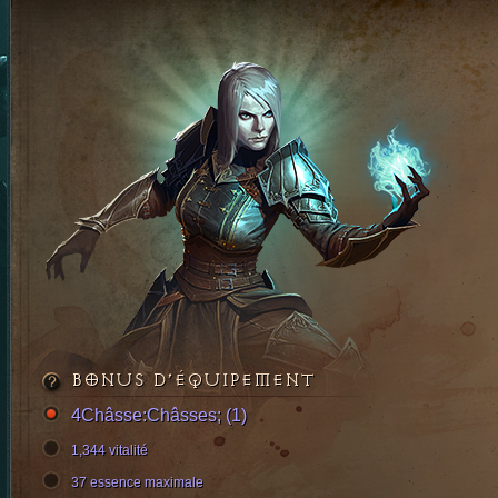
BONUS D’ÉQUIPEMENT
4Châsse:Châsses; (1)
1,344 vitalité
37 essence maximale