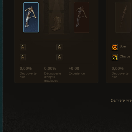
Soin
Charge
0,00%
0,00%
+0,00
0,00%
Découverte
Découverte
Expérience
Découverte
d’or
d’objets
d’or
magiques
Dernière mis