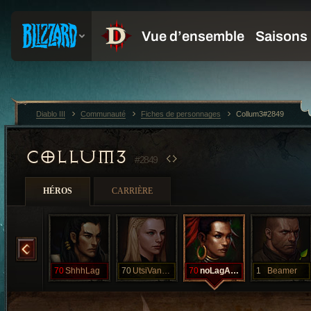
Diablo III
Communauté
Fiches de personnages
Collum3#2849
COLLUM3
#2849
HÉROS
CARRIÈRE
Raser
70
ShhhLag
70
UtsiVanEyk
70
noLagAgainPs
1
Beamer