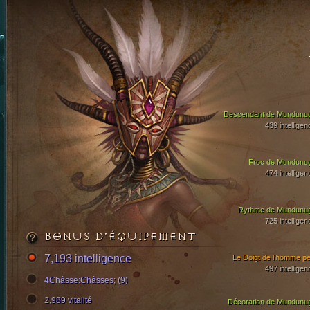
Descendant de Mundunu
439 intelligen
Froc de Mundunu
474 intelligen
Rythme de Mundunu
725 intelligen
BONUS D’ÉQUIPEMENT
7,193 intelligence
Le Doigt de l’homme pet
497 intelligen
4Châsse:Châsses; (9)
2,989 vitalité
Décoration de Mundunu