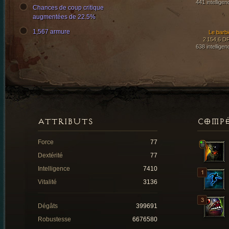
441 intelligen
Chances de coup critique
augmentées de 22.5%
1,567 armure
Le barbi
2 154,6 D
638 intelligen
ATTRIBUTS
COMP
Force
77
Dextérité
77
Intelligence
7410
Vitalité
3136
Dégâts
399691
Robustesse
6676580