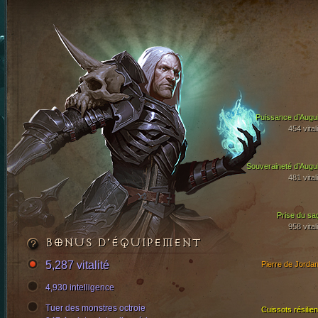
Puissance d’Augui
454 vital
Souveraineté d’Augui
481 vital
Prise du sa
958 vital
BONUS D’ÉQUIPEMENT
5,287 vitalité
Pierre de Jordan
4,930 intelligence
Tuer des monstres octroie
Cuissots résilien