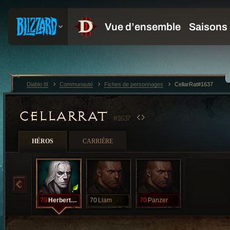
Diablo III
Communauté
Fiches de personnages
CellarRat#1637
CELLARRAT
#1637
HÉROS
CARRIÈRE
70
HerbertWest
70
Liam
70
Panzer