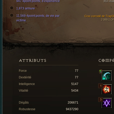
947 4point:points; d’expérience
353 vital
1,873 armure
11,569 4point:points; de vie par
Croc corrodé de Trag’O
2 089,1 D
victime
ATTRIBUTS
COMP
Force
77
Dextérité
77
Intelligence
5147
Vitalité
5434
Dégâts
206671
Robustesse
9437290