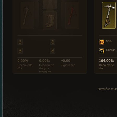
Soin
Charge
0,00%
0,00%
+0,00
164,00%
Découverte
Découverte
Expérience
Découverte
d’or
d’objets
d’or
magiques
Dernière mise