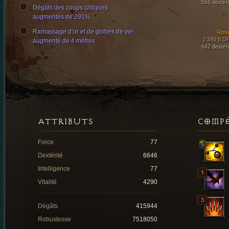
556 dextéri
Dégâts des coups critiques
augmentés de 291%
Ramassage d’or et de globes de vie
Ros
2 340,8 D
augmenté de 4 mètres
642 dextéri
ATTRIBUTS
COMP
Force
77
Dextérité
6646
Intelligence
77
Vitalité
4290
Dégâts
415944
Robustesse
7518050