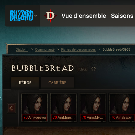
Diablo III
Communauté
Fiches de personnages
BubbleBread#3965
BUBBLEBREAD
#3965
HÉROS
CARRIÈRE
70
AinForever
70
AinMineBride
70
AinisMyLover
70
AinsBaby