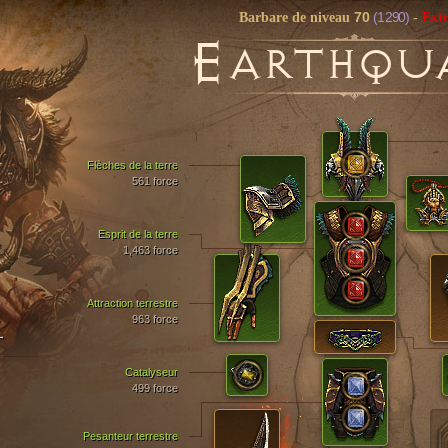
70
(1 290)
Barbare de niveau
-
Ext
E
ARTHQU
Flèches de la terre
561 force
Esprit de la terre
1,463 force
Attraction terrestre
963 force
T
Catalyseur
499 force
Pesanteur terrestre