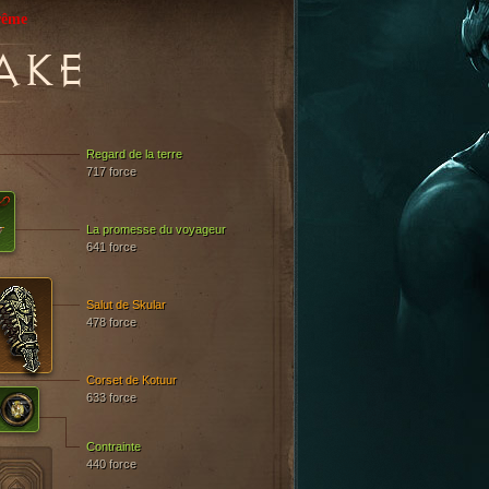
rême
AKE
Regard de la terre
717 force
La promesse du voyageur
641 force
Salut de Skular
478 force
Corset de Kotuur
633 force
Contrainte
440 force