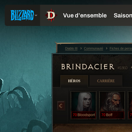
Diablo III
Communauté
Fiches de per
BRINDACIER
#1860
HÉROS
CARRIÈRE
70
Bloodsport
70
Boff
7