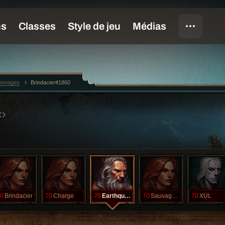
sonnages
Brindacier#1860
0
Brindacier
70
Charge
70
Earthquake
70
Sauvagesse
70
XUL