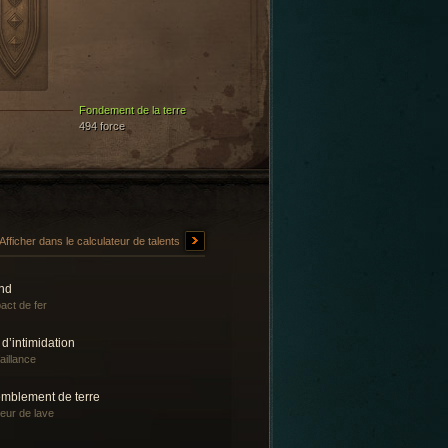
Fondement de la terre
494 force
Afficher dans le calculateur de talents
nd
act de fer
 d’intimidation
aillance
emblement de terre
eur de lave