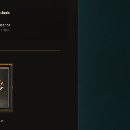
cherie
ssance
tonique
oux