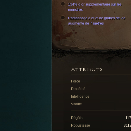
134% d’or supplémentaire sur les
monstres
Ramassage d’or et de globes de vie
augmenté de 7 mètres
ATTRIBUTS
Force
Dextérité
Intelligence
Vitalité
Dégâts
11
Robustesse
311