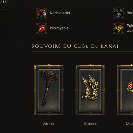
53158
Nerfs d’acier
Bou
Pui
Impitoyable
tec
POUVOIRS DU CUBE DE KANAI
Armes
Armure
Bij