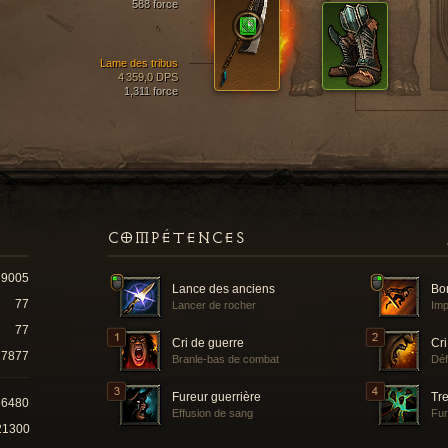
588 force
Lame des tribus
4 359,0 DPS
1,311 force
COMPÉTENCES
9005
Lance des anciens
Bo
77
Lancer de rocher
Imp
77
Cri de guerre
Cri
7877
Branle-bas de combat
Déf
Fureur guerrière
Tr
76480
Effusion de sang
Fur
21300