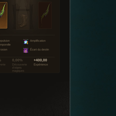
mpulsion
Amplification
emporelle
rosion
Écart du destin
%
0,00%
+400,00
erte
Découverte
Expérience
d’objets
magiques