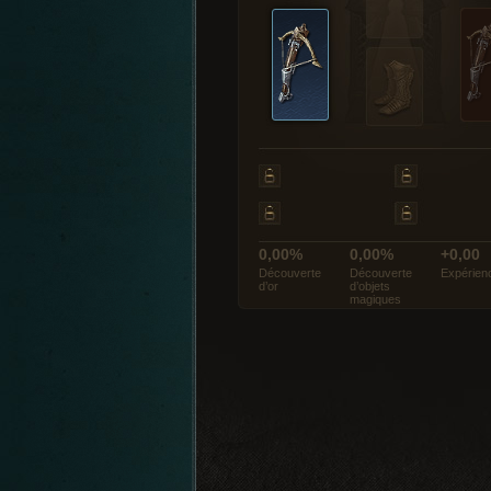
0,00%
0,00%
+0,00
Découverte
Découverte
Expérien
d’or
d’objets
magiques