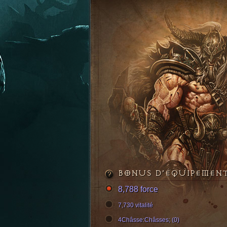
BONUS D’ÉQUIPEMEN
8,788 force
7,730 vitalité
4Châsse:Châsses; (0)