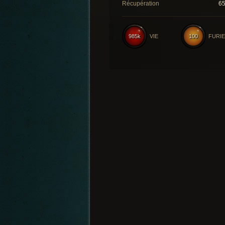
Récupération
6
985k
VIE
100
FURIE